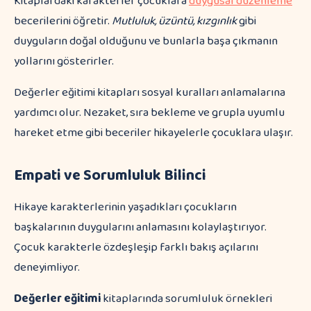
Kitaplardaki karakterler çocuklara
duygusal düzenleme
becerilerini öğretir.
Mutluluk, üzüntü, kızgınlık
gibi
duyguların doğal olduğunu ve bunlarla başa çıkmanın
yollarını gösterirler.
Değerler eğitimi kitapları sosyal kuralları anlamalarına
yardımcı olur. Nezaket, sıra bekleme ve grupla uyumlu
hareket etme gibi beceriler hikayelerle çocuklara ulaşır.
Empati ve Sorumluluk Bilinci
Hikaye karakterlerinin yaşadıkları çocukların
başkalarının duygularını anlamasını kolaylaştırıyor.
Çocuk karakterle özdeşleşip farklı bakış açılarını
deneyimliyor.
Değerler eğitimi
kitaplarında sorumluluk örnekleri