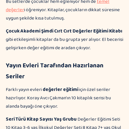
Bu setlerde çocuklar hem eğleniyor hem de
temel
değerler
i öğreniyor. Kitaplar, çocukların dikkat süresine
uygun şekilde kısa tutulmuş.
Çocuk Akademi Şimdi Cırt Cırt Değerler Eğitimi Kitabı
gibi etkileşimli kitaplar da bu grupta yer alıyor. El becerisi
gelişirken değer eğitimi de aradan çıkıyor.
Yayın Evleri Tarafından Hazırlanan
Seriler
Farklı yayın evleri
değerler eğitimi
için özel seriler
hazırlıyor. Koray Avcı Çakman'ın 10 kitaplık serisi bu
alanda bayağı öne çıkıyor.
Seri Türü
Kitap Sayısı
Yaş Grubu
Değerler Eğitimi Seti
10 Kitap 3-6 yaş İlkokul Değerler Seti 8 Kitap 7+ yaş Okul