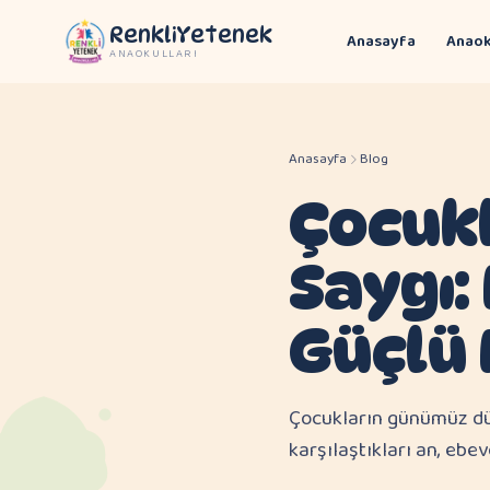
RenkliYetenek
Anasayfa
Anaok
ANAOKULLARI
Anasayfa
Blog
Çocukl
Saygı:
Güçlü 
Çocukların günümüz dün
karşılaştıkları an, ebev