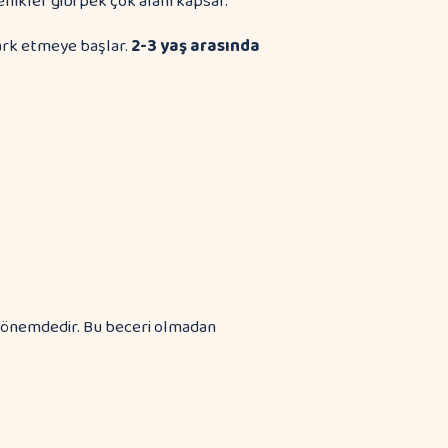
ellikler gibi pek çok alanı kapsar.
fark etmeye başlar.
2-3 yaş arasında
tik önemdedir. Bu beceri olmadan