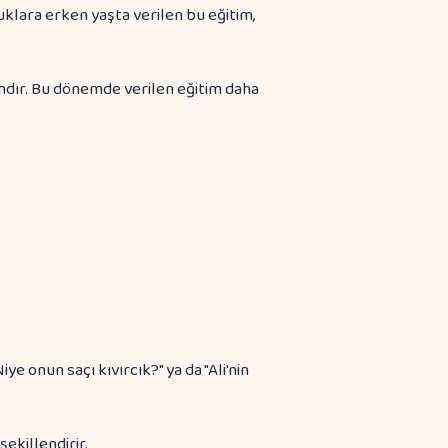
uklara erken yaşta verilen bu eğitim,
ndır. Bu dönemde verilen eğitim daha
e onun saçı kıvırcık?" ya da "Ali'nin
ekillendirir.