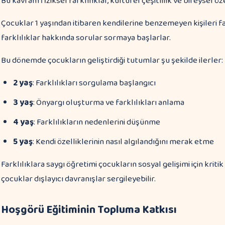
Bu kavram fiziksel farklılıklar, kültürel çeşitlilik ve bireysel öz
Çocuklar 1 yaşından itibaren kendilerine benzemeyen kişileri 
farklılıklar hakkında sorular sormaya başlarlar.
Bu dönemde çocukların geliştirdiği tutumlar şu şekilde ilerler:
2 yaş
: Farklılıkları sorgulama başlangıcı
3 yaş
: Önyargı oluşturma ve farklılıkları anlama
4 yaş
: Farklılıkların nedenlerini düşünme
5 yaş
: Kendi özelliklerinin nasıl algılandığını merak etme
Farklılıklara saygı öğretimi çocukların sosyal gelişimi için kri
çocuklar dışlayıcı davranışlar sergileyebilir.
Hoşgörü Eğitiminin Topluma Katkısı