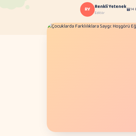
Renkli Yetenek
RY
14
Editör