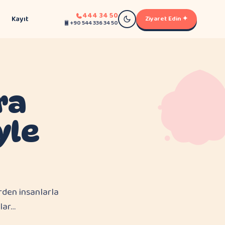
444 34 50
Kayıt
Ziyaret Edin ✦
+90 544 336 34 50
ra
yle
rden insanlarla
klar…