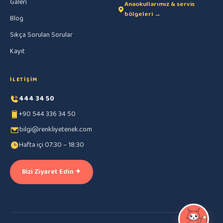
Galeri
Anaokullarımız & servis
bölgeleri →
Blog
Sıkça Sorulan Sorular
Kayıt
İLETIŞIM
444 34 50
+90 544 336 34 50
bilgi@renkliyetenek.com
Hafta içi 07:30 – 18:30
Bizi Ziyaret Edin ✦