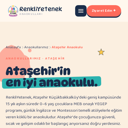
RenkliYetenek
Ziyaret Edin ✦
ANAOKULLARI
Anasayfa
Anaokullarımız
Ataşehir Anaokulu
ANAOKULLARIMIZ · ATAŞEHIR
Ataşehir'in
en iyi anaokulu.
RenkliYetenek, Ataşehir Küçükbakkalköy'deki geniş kampüsünde
15 yılı aşkın süredir 0–6 yaş çocuklara MEB onaylı YEGEP
programı, günlük İngilizce ve Montessori temelli atölyelerle eğitim
veren köklü bir anaokuludur. Ataşehir'de çocuğunuza güvenli,
sıcak ve gelişim odaklı bir başlangıç arıyorsanız doğru yerdesiniz.