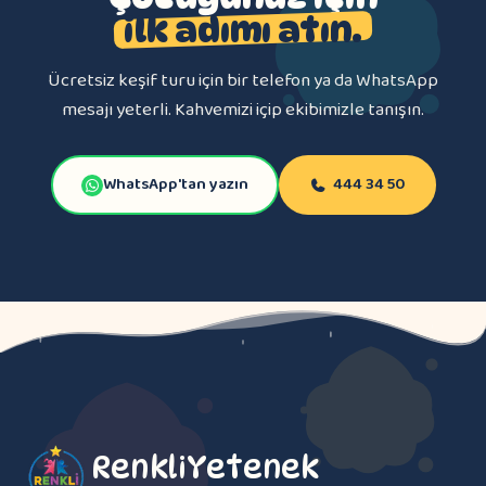
ilk adımı atın.
Ücretsiz keşif turu için bir telefon ya da WhatsApp
mesajı yeterli. Kahvemizi içip ekibimizle tanışın.
WhatsApp'tan yazın
444 34 50
RenkliYetenek