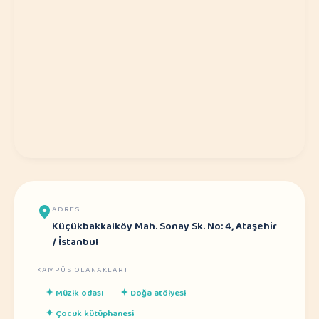
ADRES
Küçükbakkalköy Mah. Sonay Sk. No: 4, Ataşehir
/ İstanbul
KAMPÜS OLANAKLARI
✦
Müzik odası
✦
Doğa atölyesi
✦
Çocuk kütüphanesi