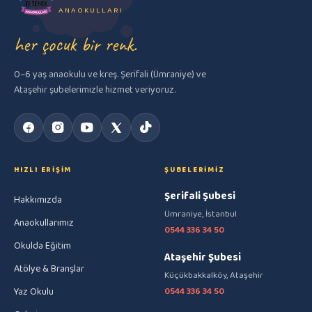
ANAOKULLARI
her çocuk bir renk.
0–6 yaş anaokulu ve kreş. Şerifali (Ümraniye) ve
Ataşehir şubelerimizle hizmet veriyoruz.
HIZLI ERIŞIM
ŞUBELERIMIZ
Şerifali Şubesi
Hakkımızda
Ümraniye, İstanbul
Anaokullarımız
0544 336 34 50
Okulda Eğitim
Ataşehir Şubesi
Atölye & Branşlar
Küçükbakkalköy, Ataşehir
Yaz Okulu
0544 336 34 50