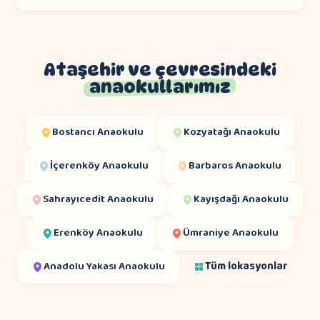
Ataşehir ve çevresindeki
anaokullarımız
Bostancı
Anaokulu
Kozyatağı
Anaokulu
İçerenköy
Anaokulu
Barbaros
Anaokulu
Sahrayıcedit
Anaokulu
Kayışdağı
Anaokulu
Erenköy
Anaokulu
Ümraniye
Anaokulu
Anadolu Yakası
Anaokulu
Tüm lokasyonlar