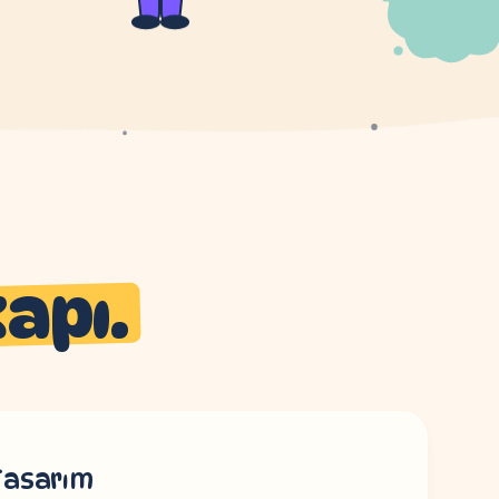
kapı.
Tasarım