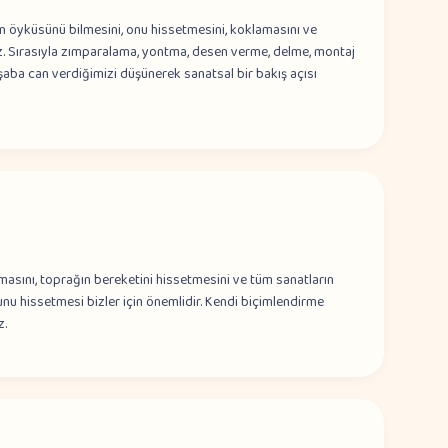
n öyküsünü bilmesini, onu hissetmesini, koklamasını ve
z. Sırasıyla zımparalama, yontma, desen verme, delme, montaj
ba can verdiğimizi düşünerek sanatsal bir bakış açısı
sını, toprağın bereketini hissetmesini ve tüm sanatların
 hissetmesi bizler için önemlidir. Kendi biçimlendirme
z.