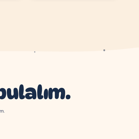
bulalım.
im.