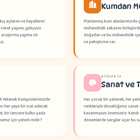
Kumdan Mü
ş açılarını ve hayallerini
Planlanmış kum alanlarımızda ç
t roket yapımı, gökyüzü
mühendislik zekasını birleştir
a araştırma yapma vb
doğadan ve bu mühendislik içi
uz.
ve pekiştirme var.
ATÖLYE
12
Sanat ve 
enkli Yetenek Kampüslerimizde
Her çocuk bir yetenek, her yete
ri her şeye bir icat edecek
renkleriyle donattığımız sanat
et, bir tencere kulbu yada
kazanmasını önemseriz. Kendi ta
amız için yeterli midir?
dönemlerde sergiler açar bu s