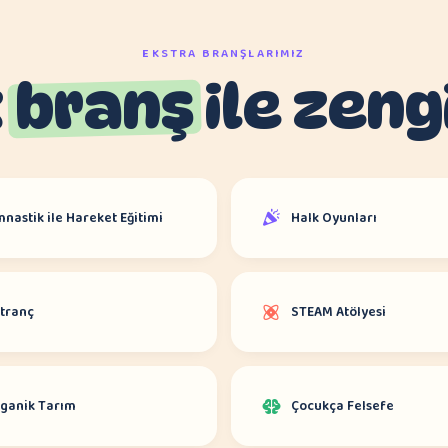
EKSTRA BRANŞLARIMIZ
k
branş
ile zeng
mnastik ile Hareket Eğitimi
Halk Oyunları
tranç
STEAM Atölyesi
ganik Tarım
Çocukça Felsefe