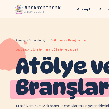
RenkliYetenek
Anasayfa
Anaok
ANAOKULLARI
Anasayfa
Okulda Eğitim
Atölye ve Branşlarımız
OKULDA EĞITIM · RY EĞITIM MODELI
Atölye v
Branşlar
14 atölyemiz ve 12 ek branş ile çocuklarımızın yeteneklerin