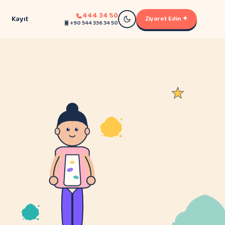
444 34 50
Kayıt
Ziyaret Edin ✦
+90 544 336 34 50