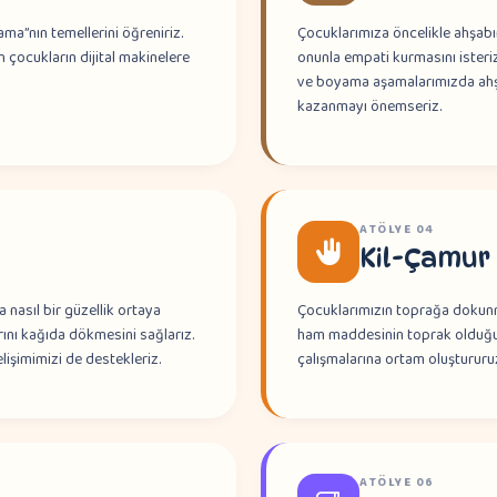
a”nın temellerini öğreniriz.
Çocuklarımıza öncelikle ahşabı
 çocukların dijital makinelere
onunla empati kurmasını isteri
ve boyama aşamalarımızda ahşa
kazanmayı önemseriz.
ATÖLYE
04
Kil-Çamur
nasıl bir güzellik ortaya
Çocuklarımızın toprağa dokunma
nı kağıda dökmesini sağlarız.
ham maddesinin toprak olduğunu
işimimizi de destekleriz.
çalışmalarına ortam oluştururu
ATÖLYE
06