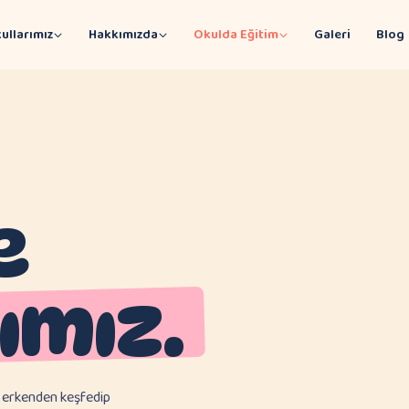
ullarımız
Hakkımızda
Okulda Eğitim
Galeri
Blog
e
ımız.
i erkenden keşfedip