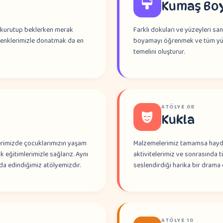
Kumaş Bo
i kurutup beklerken merak
Farklı dokuları ve yüzeyleri sa
 renklerimizle donatmak da en
boyamayı öğrenmek ve tüm yüz
temelini oluşturur.
ATÖLYE
08
Kukla
erimizde çocuklarımızın yaşam
Malzemelerimiz tamamsa haydi 
k eğitimlerimizle sağlarız. Aynı
aktivitelerimiz ve sonrasında t
a edindiğimiz atölyemizdir.
seslendirdiği harika bir dram
ATÖLYE
10