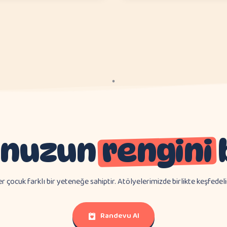
unuzun
rengini
r çocuk farklı bir yeteneğe sahiptir. Atölyelerimizde birlikte keşfedel
Randevu Al