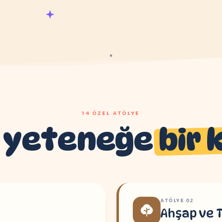
14 ÖZEL ATÖLYE
 yeteneğe
bir 
ATÖLYE
02
Ahşap ve 