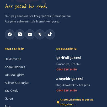
her çocuk bir renk.
0–6 yaş anaokulu ve kreş. Şerifali (Ümraniye) ve
Ataşehir şubelerimizle hizmet veriyoruz.
HIZLI ERIŞIM
ŞUBELERIMIZ
Şerifali Şubesi
Hakkımızda
Ümraniye, İstanbul
Anaokullarımız
0544 336 34 50
Okulda Eğitim
Ataşehir Şubesi
Atölye & Branşlar
Küçükbakkalköy, Ataşehir
Yaz Okulu
0544 336 34 50
Galeri
Anaokullarımız & servis
bölgeleri →
Blog