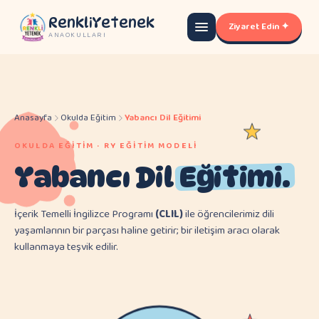
RenkliYetenek
Ziyaret Edin ✦
ANAOKULLARI
Anasayfa
Okulda Eğitim
Yabancı Dil Eğitimi
OKULDA EĞITIM · RY EĞITIM MODELI
Yabancı Dil
Eğitimi.
İçerik Temelli İngilizce Programı
(CLIL)
ile öğrencilerimiz dili
yaşamlarının bir parçası haline getirir; bir iletişim aracı olarak
kullanmaya teşvik edilir.