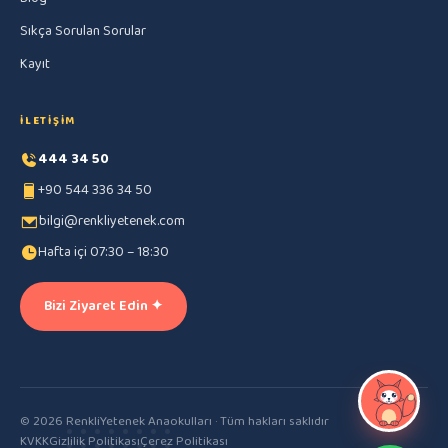
Sıkça Sorulan Sorular
Kayıt
İLETIŞIM
444 34 50
+90 544 336 34 50
bilgi@renkliyetenek.com
Hafta içi 07:30 – 18:30
Bizi Ziyaret Edin ✦
© 2026 RenkliYetenek Anaokulları · Tüm hakları saklıdır
KVKK
Gizlilik Politikası
Çerez Politikası