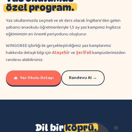
özel program.
Yaz okullarımızda seçmeli ve ek ders olarak İngiltere'den gelen
yabancı anaokulu öğretmenleriyle 1,5 ay yaz kampımız İngilizce
eğitimimizin en önemli periyodunu oluşturur.
WINGOBEE işbirliği ile gerçekleştirdiğimiz yaz kamplarımız
hakkında detaylı bilgi için
Ataşehir
ve
Şerifali
kampüslerimizden
randevu alabilirsiniz.
Yaz Okulu Detayı
Randevu Al →
Dil bir
köprü.