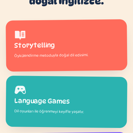
doğal İngilizce.
Storytelling
Öykülendirme metoduyla doğal dil edinimi.
Language Games
Dil oyunları ile öğrenmeyi keyifle yaşatır.