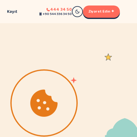
444 34 50
Kayıt
Ziyaret Edin ✦
+90 544 336 34 50