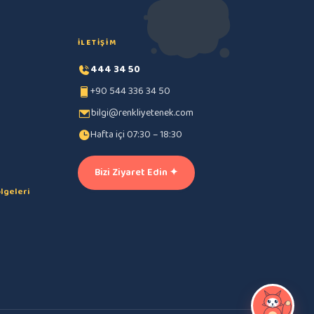
İLETIŞIM
444 34 50
+90 544 336 34 50
bilgi@renkliyetenek.com
Hafta içi 07:30 – 18:30
Bizi Ziyaret Edin ✦
lgeleri