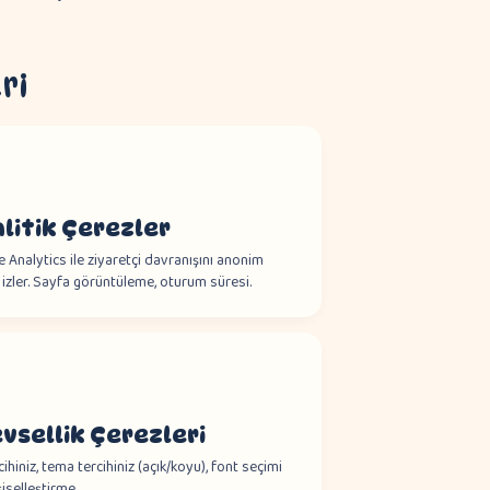
ri
litik Çerezler
 Analytics ile ziyaretçi davranışını anonim
 izler. Sayfa görüntüleme, oturum süresi.
evsellik Çerezleri
cihiniz, tema tercihiniz (açık/koyu), font seçimi
şiselleştirme.