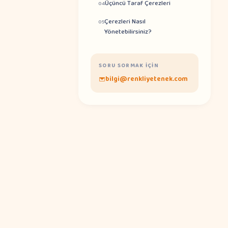
Üçüncü Taraf Çerezleri
04
Çerezleri Nasıl
05
Yönetebilirsiniz?
SORU SORMAK IÇIN
bilgi@renkliyetenek.com