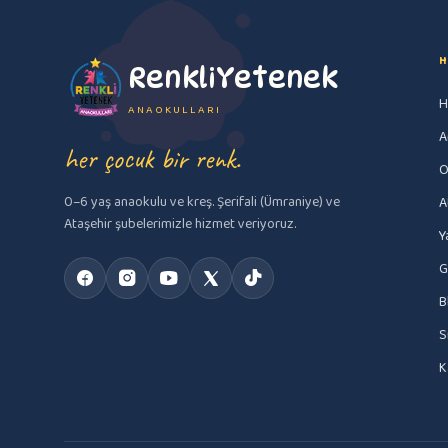
H
RenkliYetenek
H
ANAOKULLARI
A
her çocuk bir renk.
O
0–6 yaş anaokulu ve kreş. Şerifali (Ümraniye) ve
A
Ataşehir şubelerimizle hizmet veriyoruz.
Y
G
B
S
K