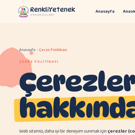
RenkliYetenek
Anasayfa
Anaok
ANAOKULLARI
Anasayfa
Çerez Politikası
ÇEREZ POLITIKASI
Çerezle
hakkında
Web sitemiz, daha iyi bir deneyim sunmak için
çerezler (c