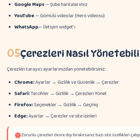
Google Maps
— Şube haritalarımız
YouTube
— Gömülü videolar (Hero videosu)
WhatsApp
— İletişim widget'ı
05
Çerezleri Nasıl Yönetebili
Çerezleri tarayıcı ayarlarınızdan yönetebilirsiniz:
Chrome:
Ayarlar → Gizlilik ve Güvenlik → Çerezler
Safari:
Tercihler → Gizlilik → Çerezleri Yönet
Firefox:
Seçenekler → Gizlilik → Geçmiş
Edge:
Ayarlar → Çerezler ve site izinleri
Zorunlu çerezleri devre dışı bırakırsanız bazı site özellikleri çalış