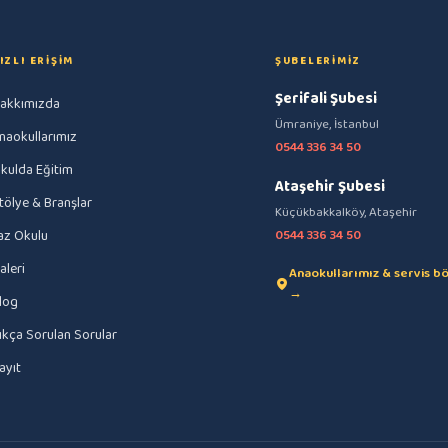
IZLI ERIŞIM
ŞUBELERIMIZ
Şerifali Şubesi
akkımızda
Ümraniye, İstanbul
naokullarımız
0544 336 34 50
kulda Eğitim
Ataşehir Şubesi
tölye & Branşlar
Küçükbakkalköy, Ataşehir
az Okulu
0544 336 34 50
aleri
Anaokullarımız & servis bö
→
log
ıkça Sorulan Sorular
ayıt