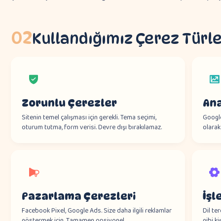
02
Kullandığımız Çerez Türle
Zorunlu Çerezler
Ana
Sitenin temel çalışması için gerekli. Tema seçimi,
Google
oturum tutma, form verisi. Devre dışı bırakılamaz.
olarak
Pazarlama Çerezleri
İşl
Facebook Pixel, Google Ads. Size daha ilgili reklamlar
Dil ter
göstermek için. Tamamen opsiyonel.
gibi ki