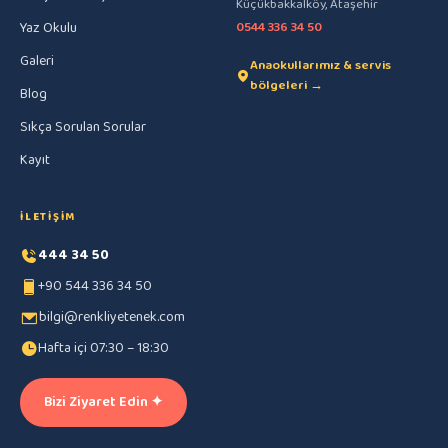
Küçükbakkalköy, Ataşehir
Yaz Okulu
0544 336 34 50
Galeri
Anaokullarımız & servis
bölgeleri →
Blog
Sıkça Sorulan Sorular
Kayıt
İLETIŞIM
444 34 50
+90 544 336 34 50
bilgi@renkliyetenek.com
Hafta içi 07:30 – 18:30
Bizi Ziyaret Edin ✦