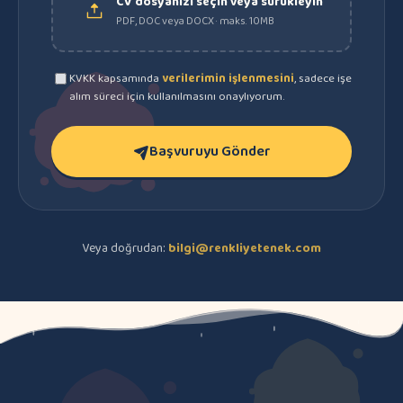
CV dosyanızı seçin veya sürükleyin
PDF, DOC veya DOCX · maks. 10MB
KVKK kapsamında
verilerimin işlenmesini
, sadece işe
alım süreci için kullanılmasını onaylıyorum.
Başvuruyu Gönder
Veya doğrudan:
bilgi@renkliyetenek.com