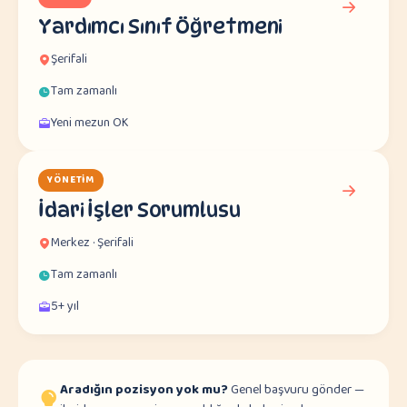
Yardımcı Sınıf Öğretmeni
Şerifali
Tam zamanlı
Yeni mezun OK
YÖNETIM
İdari İşler Sorumlusu
Merkez · Şerifali
Tam zamanlı
5+ yıl
Aradığın pozisyon yok mu?
Genel başvuru gönder —