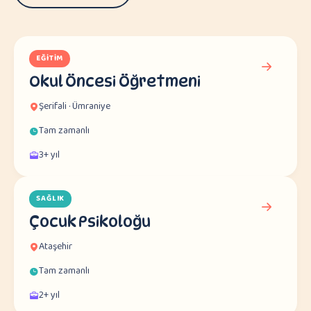
EĞITIM
Okul Öncesi Öğretmeni
Şerifali · Ümraniye
Tam zamanlı
3+ yıl
SAĞLIK
Çocuk Psikoloğu
Ataşehir
Tam zamanlı
2+ yıl