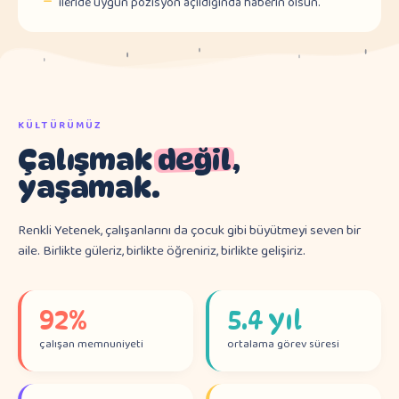
ileride uygun pozisyon açıldığında haberin olsun.
KÜLTÜRÜMÜZ
Çalışmak
değil
,
yaşamak.
Renkli Yetenek, çalışanlarını da çocuk gibi büyütmeyi seven bir
aile. Birlikte güleriz, birlikte öğreniriz, birlikte gelişiriz.
92%
5.4 yıl
çalışan memnuniyeti
ortalama görev süresi
A
B
C