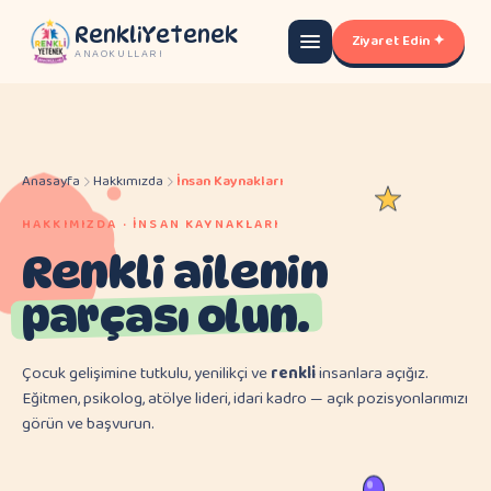
RenkliYetenek
Ziyaret Edin ✦
ANAOKULLARI
Anasayfa
Hakkımızda
İnsan Kaynakları
HAKKIMIZDA · İNSAN KAYNAKLARI
Renkli ailenin
parçası olun.
Çocuk gelişimine tutkulu, yenilikçi ve
renkli
insanlara açığız.
Eğitmen, psikolog, atölye lideri, idari kadro — açık pozisyonlarımızı
görün ve başvurun.