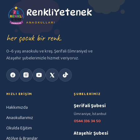
RenkliYetenek
ANAOKULLARI
her çocuk bir renk.
0–6 yaş anaokulu ve kreş. Şerifali (Ümraniye) ve
Ataşehir şubelerimizle hizmet veriyoruz.
HIZLI ERIŞIM
ŞUBELERIMIZ
Şerifali Şubesi
Hakkımızda
Ümraniye, İstanbul
Anaokullarımız
0544 336 34 50
Okulda Eğitim
Ataşehir Şubesi
Atölye & Branşlar