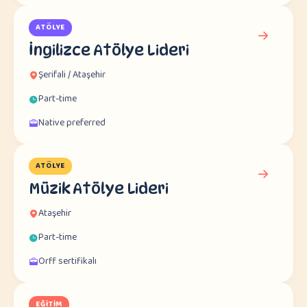
ATÖLYE
İngilizce Atölye Lideri
Şerifali / Ataşehir
Part-time
Native preferred
ATÖLYE
Müzik Atölye Lideri
Ataşehir
Part-time
Orff sertifikalı
EĞITIM