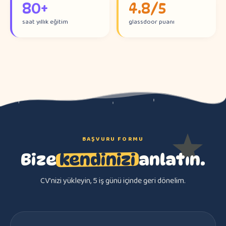
80+
4.8/5
saat yıllık eğitim
glassdoor puanı
Hikâye saati
Sınıfta
Bahçe
Atölye
BAŞVURU FORMU
Bize
kendinizi
anlatın.
CV'nizi yükleyin, 5 iş günü içinde geri dönelim.