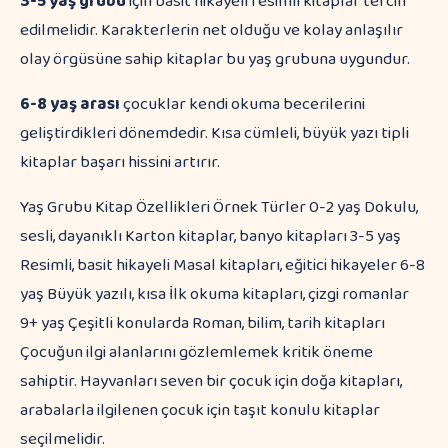
3-5 yaş grubu
için basit hikayeli resimli kitaplar tercih
edilmelidir. Karakterlerin net olduğu ve kolay anlaşılır
olay örgüsüne sahip kitaplar bu yaş grubuna uygundur.
6-8 yaş arası
çocuklar kendi okuma becerilerini
geliştirdikleri dönemdedir. Kısa cümleli, büyük yazı tipli
kitaplar başarı hissini artırır.
Yaş Grubu Kitap Özellikleri Örnek Türler 0-2 yaş Dokulu,
sesli, dayanıklı Karton kitaplar, banyo kitapları 3-5 yaş
Resimli, basit hikayeli Masal kitapları, eğitici hikayeler 6-8
yaş Büyük yazılı, kısa İlk okuma kitapları, çizgi romanlar
9+ yaş Çeşitli konularda Roman, bilim, tarih kitapları
Çocuğun ilgi alanlarını gözlemlemek kritik öneme
sahiptir. Hayvanları seven bir çocuk için doğa kitapları,
arabalarla ilgilenen çocuk için taşıt konulu kitaplar
seçilmelidir.