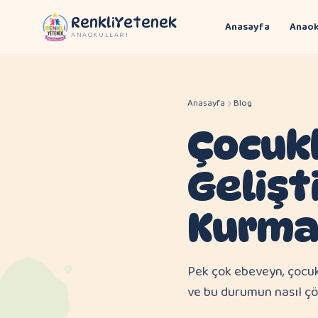
RenkliYetenek
Anasayfa
Anaok
ANAOKULLARI
Anasayfa
Blog
Çocukl
Gelişt
Kurma
Pek çok ebeveyn, çocuk
ve bu durumun nasıl çö