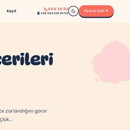
444 34 50
Kayıt
Ziyaret Edin ✦
+90 544 336 34 50
erileri
e zorlandığını görür
üçlük…