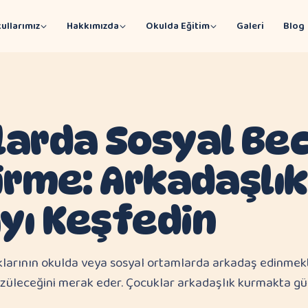
ullarımız
Hakkımızda
Okulda Eğitim
Galeri
Blog
arda Sosyal Bec
irme: Arkadaşlık
yı Keşfedin
larının okulda veya sosyal ortamlarda arkadaş edinmekt
züleceğini merak eder. Çocuklar arkadaşlık kurmakta g