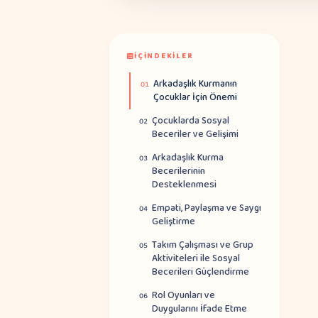
İÇINDEKILER
Arkadaşlık Kurmanın
01
Çocuklar İçin Önemi
Çocuklarda Sosyal
02
Beceriler ve Gelişimi
Arkadaşlık Kurma
03
Becerilerinin
Desteklenmesi
Empati, Paylaşma ve Saygı
04
Geliştirme
Takım Çalışması ve Grup
05
Aktiviteleri ile Sosyal
Becerileri Güçlendirme
Rol Oyunları ve
06
Duygularını İfade Etme