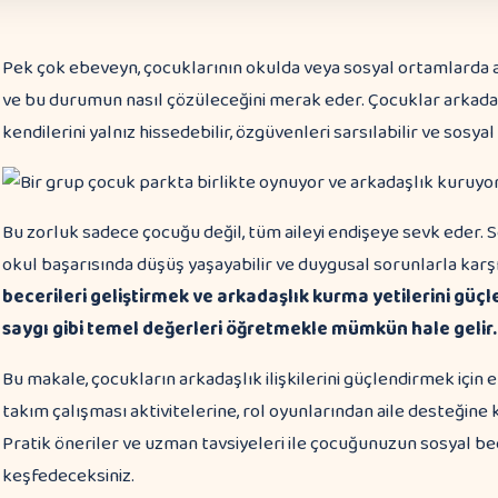
Pek çok ebeveyn, çocuklarının okulda veya sosyal ortamlarda 
ve bu durumun nasıl çözüleceğini merak eder. Çocuklar arkada
kendilerini yalnız hissedebilir, özgüvenleri sarsılabilir ve sosya
Bu zorluk sadece çocuğu değil, tüm aileyi endişeye sevk eder. 
okul başarısında düşüş yaşayabilir ve duygusal sorunlarla karşı
becerileri geliştirmek ve arkadaşlık kurma yetilerini gü
saygı gibi temel değerleri öğretmekle mümkün hale gelir.
Bu makale, çocukların arkadaşlık ilişkilerini güçlendirmek içi
takım çalışması aktivitelerine, rol oyunlarından aile desteğin
Pratik öneriler ve uzman tavsiyeleri ile çocuğunuzun sosyal bec
keşfedeceksiniz.