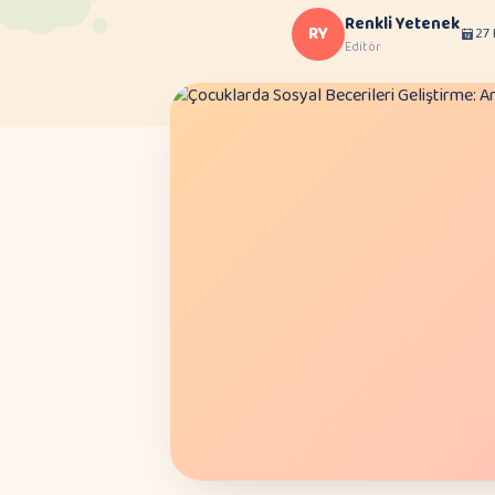
Renkli Yetenek
RY
27
Editör