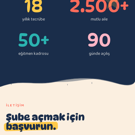
18
2.500+
yıllık tecrübe
mutlu aile
50+
90
eğitmen kadrosu
günde açılış
İLETIŞIM
Şube açmak için
başvurun.