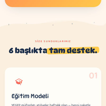
SIZE SUNDUKLARIMIZ
6 başlıkta
tam destek.
01
Eğitim Modeli
YEGEP müfredatı, atölyeler, haftalık plan — hepsi paketle