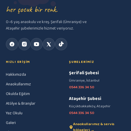
her çocuk bir renk.
0–6 yaş anaokulu ve kreş. Şerifali (Ümraniye) ve
Ataşehir şubelerimizle hizmet veriyoruz.
HIZLI ERIŞIM
ŞUBELERIMIZ
Şerifali Şubesi
Hakkımızda
Ümraniye, İstanbul
Anaokullarımız
0544 336 34 50
Okulda Eğitim
Ataşehir Şubesi
Atölye & Branşlar
Küçükbakkalköy, Ataşehir
Yaz Okulu
0544 336 34 50
Galeri
Anaokullarımız & servis
bölgeleri →