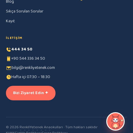
Blog
Sıkça Sorulan Sorular
Kayıt
İLETIŞIM
444 34 50
+90 544 336 34 50
bilgi@renkliyetenek.com
Hafta içi 07:30 – 18:30
Bizi Ziyaret Edin ✦
© 2026 RenkliYetenek Anaokulları · Tüm hakları saklıdır