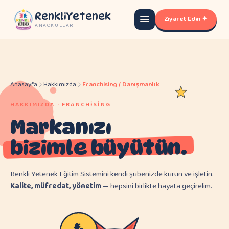
RenkliYetenek
Ziyaret Edin ✦
ANAOKULLARI
Anasayfa
Hakkımızda
Franchising / Danışmanlık
HAKKIMIZDA · FRANCHISING
Markanızı
bizimle büyütün.
Renkli Yetenek Eğitim Sistemini kendi şubenizde kurun ve işletin.
Kalite, müfredat, yönetim
— hepsini birlikte hayata geçirelim.
₺