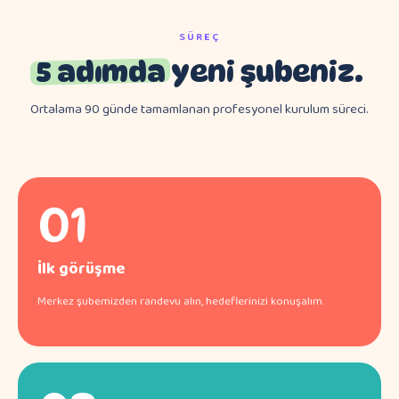
SÜREÇ
5 adımda
yeni şubeniz.
Ortalama 90 günde tamamlanan profesyonel kurulum süreci.
01
İlk görüşme
Merkez şubemizden randevu alın, hedeflerinizi konuşalım.