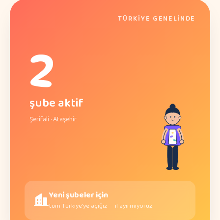
TÜRKIYE GENELINDE
2
şube aktif
Şerifali · Ataşehir
Yeni şubeler için
tüm Türkiye'ye açığız — il ayırmıyoruz.