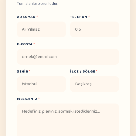
Tüm alanlar zorunludur.
AD SOYAD
*
TELEFON
*
E-POSTA
*
ŞEHIR
*
İLÇE / BÖLGE
*
MESAJINIZ
*