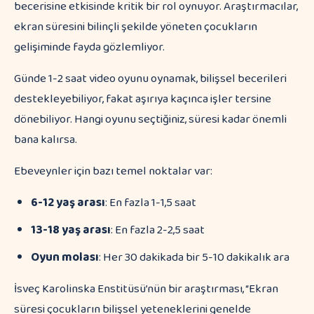
becerisine etkisinde kritik bir rol oynuyor. Araştırmacılar,
ekran süresini bilinçli şekilde yöneten çocukların
gelişiminde fayda gözlemliyor.
Günde 1-2 saat video oyunu oynamak, bilişsel becerileri
destekleyebiliyor, fakat aşırıya kaçınca işler tersine
dönebiliyor. Hangi oyunu seçtiğiniz, süresi kadar önemli
bana kalırsa.
Ebeveynler için bazı temel noktalar var:
6-12 yaş arası
: En fazla 1-1,5 saat
13-18 yaş arası
: En fazla 2-2,5 saat
Oyun molası
: Her 30 dakikada bir 5-10 dakikalık ara
İsveç Karolinska Enstitüsü’nün bir araştırması, “Ekran
süresi çocukların bilişsel yeteneklerini genelde