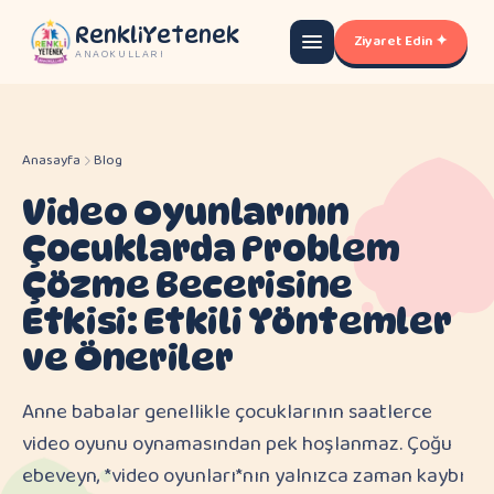
RenkliYetenek
Ziyaret Edin ✦
ANAOKULLARI
Anasayfa
Blog
Video Oyunlarının
Çocuklarda Problem
Çözme Becerisine
Etkisi: Etkili Yöntemler
ve Öneriler
Anne babalar genellikle çocuklarının saatlerce
video oyunu oynamasından pek hoşlanmaz. Çoğu
ebeveyn, *video oyunları*nın yalnızca zaman kaybı