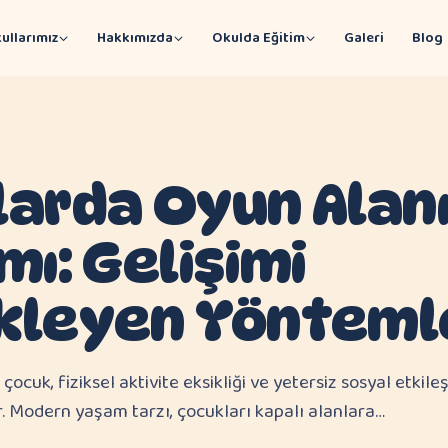
ullarımız
Hakkımızda
Okulda Eğitim
Galeri
Blog
arda Oyun Alan
mı: Gelişimi
kleyen Yönteml
cuk, fiziksel aktivite eksikliği ve yetersiz sosyal etkile
. Modern yaşam tarzı, çocukları kapalı alanlara…