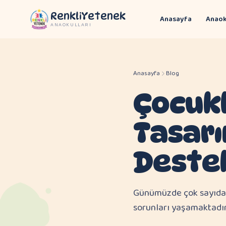
RenkliYetenek
Anasayfa
Anaok
ANAOKULLARI
Anasayfa
Blog
Çocukl
Tasarı
Deste
Günümüzde çok sayıda ço
sorunları yaşamaktadır