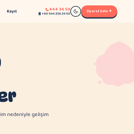
444 34 50
Kayıt
Ziyaret Edin ✦
+90 544 336 34 50
ı
er
şim nedeniyle gelişim