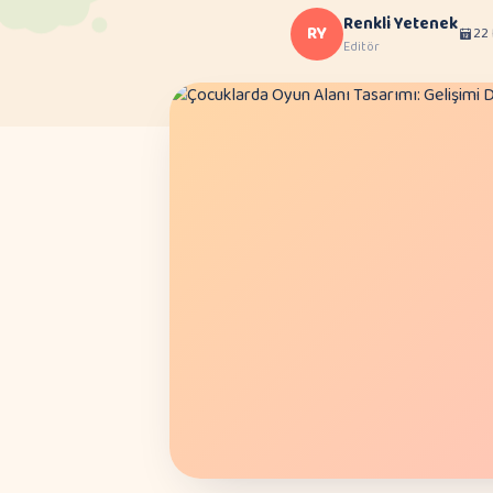
Renkli Yetenek
RY
22 
Editör