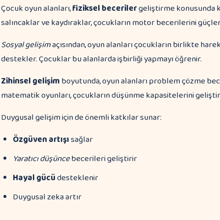
Çocuk oyun alanları,
fiziksel beceriler
geliştirme konusunda kr
salıncaklar ve kaydıraklar, çocukların motor becerilerini güçlen
Sosyal gelişim
açısından, oyun alanları çocukların birlikte har
destekler. Çocuklar bu alanlarda işbirliği yapmayı öğrenir.
Zihinsel gelişim
boyutunda, oyun alanları problem çözme beceri
matematik oyunları, çocukların düşünme kapasitelerini geliştiri
Duygusal gelişim için de önemli katkılar sunar:
Özgüven artışı
sağlar
Yaratıcı düşünce
becerileri geliştirir
Hayal gücü
desteklenir
Duygusal zeka artır