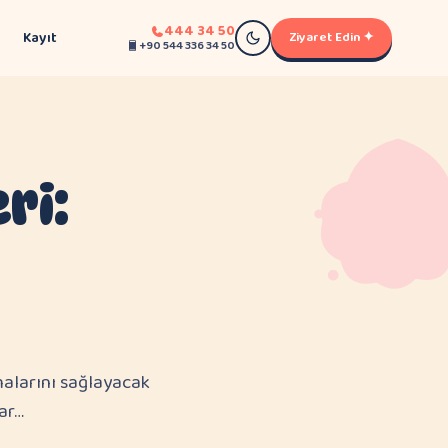
444 34 50
Kayıt
Ziyaret Edin ✦
+90 544 336 34 50
ri:
malarını sağlayacak
ar…