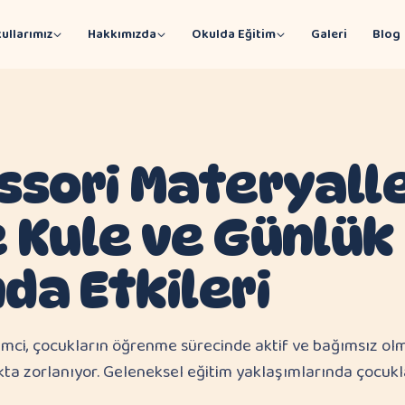
ullarımız
Hakkımızda
Okulda Eğitim
Galeri
Blog
sori Materyalle
 Kule ve Günlük
a Etkileri
imci, çocukların öğrenme sürecinde aktif ve bağımsız ol
kta zorlanıyor. Geleneksel eğitim yaklaşımlarında çocukl