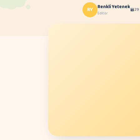
Renkli Yetenek
RY
29
Editör