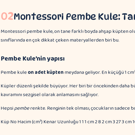
02
Montessori Pembe Kule: Tan
Montessori pembe kule, on tane farklı boyda ahşap küpten ol
sınıflarında en çok dikkat çeken materyallerden biri bu.
Pembe Kule'nin yapısı
Pembe kule
on adet küpten
meydana geliyor. En küçüğü 1 cm³
Küpler düzenli şekilde büyüyor. Her biri bir öncekinden daha b
kavramını sezgisel olarak anlamasını sağlıyor.
Hepsi
pembe
renkte. Renginin tek olması, çocukların sadece b
Küp No Hacim (cm³) Kenar Uzunluğu 1 1 1 cm 2 8 2 cm 3 27 3 cm 