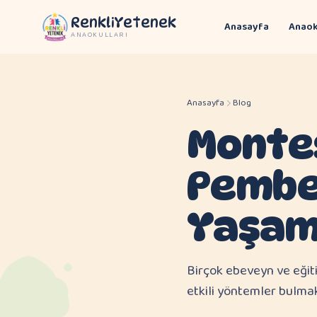
RenkliYetenek
Anasayfa
Anaok
ANAOKULLARI
Anasayfa
Blog
Montes
Pembe
Yaşamd
Birçok ebeveyn ve eğit
etkili yöntemler bulma