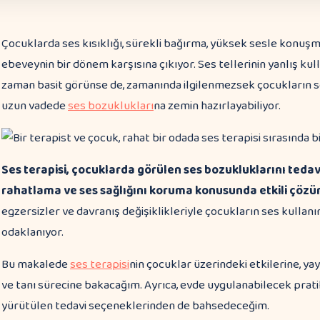
Çocuklarda ses kısıklığı, sürekli bağırma, yüksek sesle konuş
ebeveynin bir dönem karşısına çıkıyor. Ses tellerinin yanlış ku
zaman basit görünse de, zamanında ilgilenmezsek çocukların sos
uzun vadede
ses bozuklukları
na zemin hazırlayabiliyor.
Ses terapisi, çocuklarda görülen ses bozukluklarını ted
rahatlama ve ses sağlığını koruma konusunda etkili çözü
egzersizler ve davranış değişiklikleriyle çocukların ses kullanı
odaklanıyor.
Bu makalede
ses terapisi
nin çocuklar üzerindeki etkilerine, y
ve tanı sürecine bakacağım. Ayrıca, evde uygulanabilecek pra
yürütülen tedavi seçeneklerinden de bahsedeceğim.