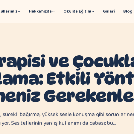
ullarımız
Hakkımızda
Okulda Eğitim
Galeri
Blog
rapisi ve Çocuk
ama: Etkili Yön
meniz Gerekenle
ğı, sürekli bağırma, yüksek sesle konuşma gibi sorunlar 
yor. Ses tellerinin yanlış kullanımı da cabası; bu…