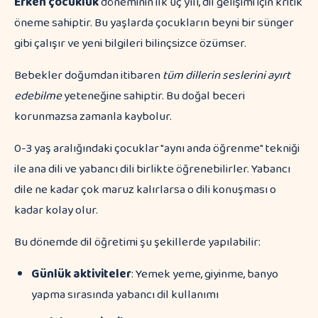
Erken çocukluk
döneminin ilk üç yılı, dil gelişimi için kritik
öneme sahiptir. Bu yaşlarda çocukların beyni bir sünger
gibi çalışır ve yeni bilgileri bilinçsizce özümser.
Bebekler doğumdan itibaren
tüm dillerin seslerini ayırt
edebilme
yeteneğine sahiptir. Bu doğal beceri
korunmazsa zamanla kaybolur.
0-3 yaş aralığındaki çocuklar "aynı anda öğrenme" tekniği
ile ana dili ve yabancı dili birlikte öğrenebilirler. Yabancı
dile ne kadar çok maruz kalırlarsa o dili konuşması o
kadar kolay olur.
Bu dönemde dil öğretimi şu şekillerde yapılabilir:
Günlük aktiviteler
: Yemek yeme, giyinme, banyo
yapma sırasında yabancı dil kullanımı