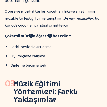
becerilerini geliştirir.
Opera ve müzikal türleri çocukları hikaye anlatımının
müzikle birleştiği forma tanıştırır.
Disney müzikalleri
bu
konuda çocuklar için ideal örneklerdir.
Çoksesli müziğin öğrettiği beceriler:
Farklı sesleri ayırt etme
Uyum içinde çalışma
Dinleme becerisi geli
03
Müzik Eğitimi
Yöntemleri: Farklı
Yaklaşımlar