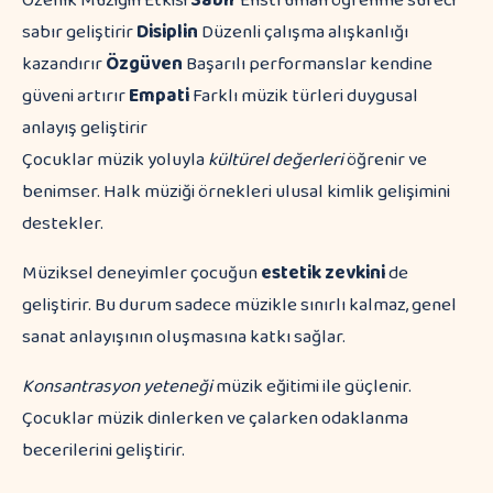
Özellik Müziğin Etkisi
Sabır
Enstrüman öğrenme süreci
sabır geliştirir
Disiplin
Düzenli çalışma alışkanlığı
kazandırır
Özgüven
Başarılı performanslar kendine
güveni artırır
Empati
Farklı müzik türleri duygusal
anlayış geliştirir
Çocuklar müzik yoluyla
kültürel değerleri
öğrenir ve
benimser. Halk müziği örnekleri ulusal kimlik gelişimini
destekler.
Müziksel deneyimler çocuğun
estetik zevkini
de
geliştirir. Bu durum sadece müzikle sınırlı kalmaz, genel
sanat anlayışının oluşmasına katkı sağlar.
Konsantrasyon yeteneği
müzik eğitimi ile güçlenir.
Çocuklar müzik dinlerken ve çalarken odaklanma
becerilerini geliştirir.