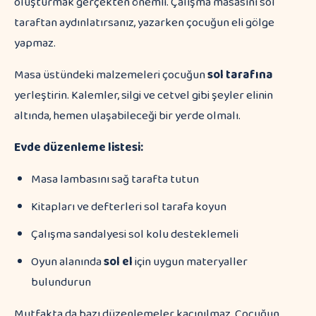
oluşturmak gerçekten önemli. Çalışma masasını sol
taraftan aydınlatırsanız, yazarken çocuğun eli gölge
yapmaz.
Masa üstündeki malzemeleri çocuğun
sol tarafına
yerleştirin. Kalemler, silgi ve cetvel gibi şeyler elinin
altında, hemen ulaşabileceği bir yerde olmalı.
Evde düzenleme listesi:
Masa lambasını sağ tarafta tutun
Kitapları ve defterleri sol tarafa koyun
Çalışma sandalyesi sol kolu desteklemeli
Oyun alanında
sol el
için uygun materyaller
bulundurun
Mutfakta da bazı düzenlemeler kaçınılmaz. Çocuğun