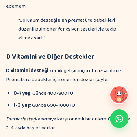
edemem.
"Solunum desteği alan prematüre bebekleri
düzenli pulmoner fonksiyon testleriyle takip
etmek şart."
D Vitamini ve Diğer Destekler
D vitamini desteği
kemik gelişimi için olmazsa olmaz.
Prematüre bebekler için önerilen dozlar şöyle:
0-1 yaş:
Günde 400-800 IU
1-3 yaş:
Günde 600-1000 IU
Demir desteği
anemiye karşı önemli bir önlem. Genellikle
2-4. ayda başlatıyorlar.