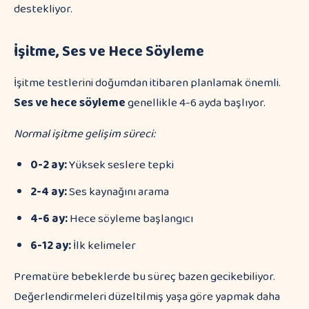
destekliyor.
İşitme, Ses ve Hece Söyleme
İşitme testlerini doğumdan itibaren planlamak önemli.
Ses ve hece söyleme
genellikle 4-6 ayda başlıyor.
Normal işitme gelişim süreci:
0-2 ay:
Yüksek seslere tepki
2-4 ay:
Ses kaynağını arama
4-6 ay:
Hece söyleme başlangıcı
6-12 ay:
İlk kelimeler
Prematüre bebeklerde bu süreç bazen gecikebiliyor.
Değerlendirmeleri düzeltilmiş yaşa göre yapmak daha