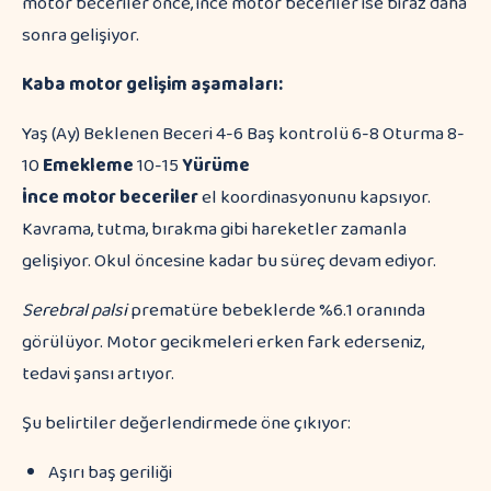
motor beceriler önce, ince motor beceriler ise biraz daha
sonra gelişiyor.
Kaba motor gelişim aşamaları:
Yaş (Ay) Beklenen Beceri 4-6 Baş kontrolü 6-8 Oturma 8-
10
Emekleme
10-15
Yürüme
İnce motor beceriler
el koordinasyonunu kapsıyor.
Kavrama, tutma, bırakma gibi hareketler zamanla
gelişiyor. Okul öncesine kadar bu süreç devam ediyor.
Serebral palsi
prematüre bebeklerde %6.1 oranında
görülüyor. Motor gecikmeleri erken fark ederseniz,
tedavi şansı artıyor.
Şu belirtiler değerlendirmede öne çıkıyor:
Aşırı baş geriliği