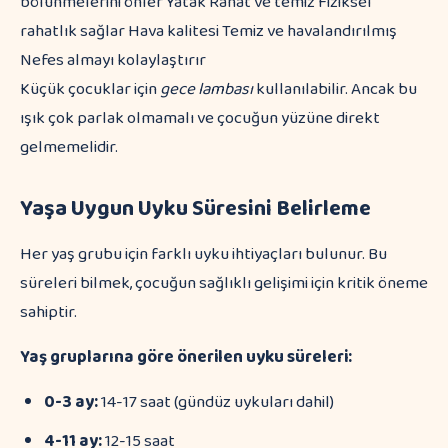
bölünmelerini önler Yatak Rahat ve temiz Fiziksel
rahatlık sağlar Hava kalitesi Temiz ve havalandırılmış
Nefes almayı kolaylaştırır
Küçük çocuklar için
gece lambası
kullanılabilir. Ancak bu
ışık çok parlak olmamalı ve çocuğun yüzüne direkt
gelmemelidir.
Yaşa Uygun Uyku Süresini Belirleme
Her yaş grubu için farklı uyku ihtiyaçları bulunur. Bu
süreleri bilmek, çocuğun sağlıklı gelişimi için kritik öneme
sahiptir.
Yaş gruplarına göre önerilen uyku süreleri:
0-3 ay:
14-17 saat (gündüz uykuları dahil)
4-11 ay:
12-15 saat