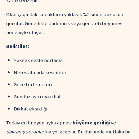
karakterizedir.
Okul çağındaki çocukların yaklaşık %2'sinde bu sorun
görülür. Genellikle bademcik veya geniz eti büyümesi
nedeniyle oluşur.
Belirtiler:
Yüksek sesle horlama
Nefes almada kesintiler
Gece terlemeleri
Gündüz aşırı uyku hali
Dikkat eksikliği
Tedavi edilmeyen uyku apnesi
büyüme geriliği
ve
davranış sorunları
'na yol açabilir. Bu durumda mutlaka bir