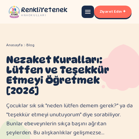
RenkliYetenek
Ziyaret Edin ✦
ANAOKULLARI
Anasayfa
Blog
Nezaket Kuralları:
Lütfen ve Teşekkür
Etmeyi Öğretmek
[2026]
Çocuklar sık sık "neden lütfen demem gerek?" ya da
"teşekkür etmeyi unutuyorum" diye sorabiliyor.
Bunlar ebeveynlerin sıkça başını ağrıtan
şeylerden. Bu alışkanlıklar gelişmezse…