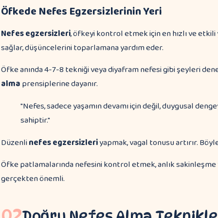
Öfkede Nefes Egzersizlerinin Yeri
Nefes egzersizleri
, öfkeyi kontrol etmek için en hızlı ve etki
sağlar, düşüncelerini toparlamana yardım eder.
Öfke anında 4-7-8 tekniği veya diyafram nefesi gibi şeyleri dene
alma
prensiplerine dayanır.
"Nefes, sadece yaşamın devamı için değil, duygusal denge
sahiptir."
Düzenli
nefes egzersizleri
yapmak, vagal tonusu artırır. Böy
Öfke patlamalarında nefesini kontrol etmek, anlık sakinleşme v
gerçekten önemli.
02
Doğru Nefes Alma Teknikle