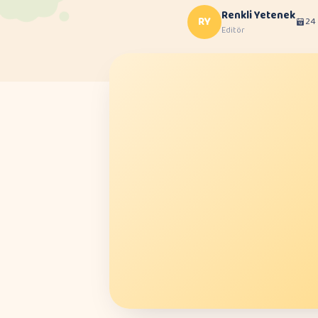
Renkli Yetenek
RY
24
Editör