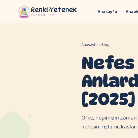
RenkliYetenek
Anasayfa
Anaok
ANAOKULLARI
Anasayfa
Blog
Nefes 
Anlard
[2025]
Öfke, hepimizin zaman 
nefesin hızlanır, kaslar