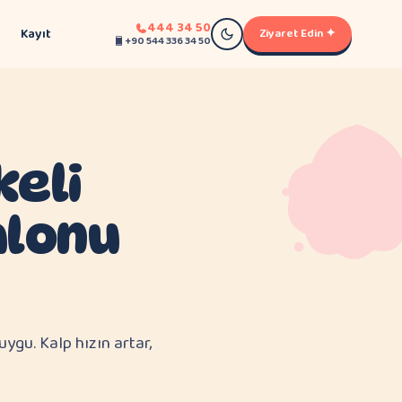
444 34 50
Kayıt
Ziyaret Edin ✦
+90 544 336 34 50
keli
alonu
gu. Kalp hızın artar,