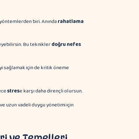
li yöntemlerden biri. Anında
rahatlama
yebilirsin. Bu teknikler
doğru nefes
yi sağlamak için de kritik öneme
lece
stres
e karşı daha dirençli olursun.
e uzun vadeli duygu yönetimi için
ri ve Temelleri