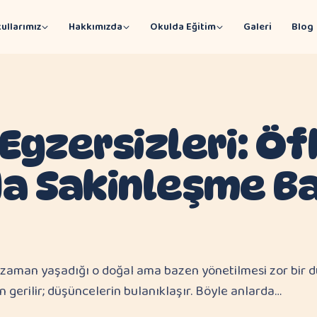
ullarımız
Hakkımızda
Okulda Eğitim
Galeri
Blog
Egzersizleri: Öf
a Sakinleşme B
zaman yaşadığı o doğal ama bazen yönetilmesi zor bir duy
ın gerilir; düşüncelerin bulanıklaşır. Böyle anlarda…