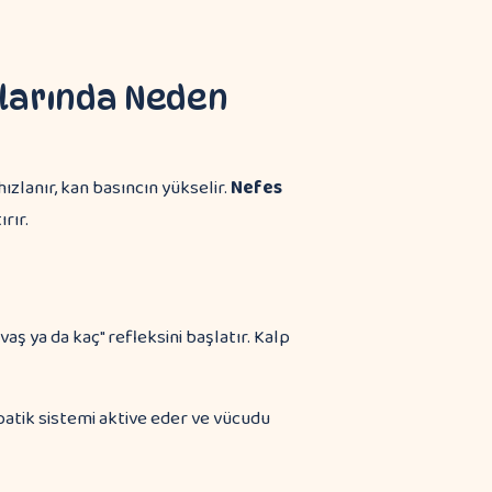
nlarında Neden
zlanır, kan basıncın yükselir.
Nefes
ırır.
aş ya da kaç" refleksini başlatır. Kalp
mpatik sistemi aktive eder ve vücudu