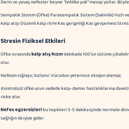
Derin ve yavaş nefesler beyne
"tehlike yok"
mesajı yollar. Böylec
Sempatik Sistem (Öfke) Parasempatik Sistem (Sakinlik) Hızlı n
kalp atışı Düzenli kalp ritmi Kas gerginliği Kas gevşemesi Stre
Stresin Fiziksel Etkileri
Öfke sırasında
kalp atış hızın
dakikada 100'ün üstüne çıkabilir
olur.
Nefesin sığlaşır, hızlanır. Vücudun yeterince oksijen alamaz.
Kontrolsüz öfke
uzun vadede kalp-damar hastalıklarına davetiye
riske atar.
Nefes egzersizleri
bu tepkileri 3-5 dakika içinde normale dön
sağlığın da iyiye gider.