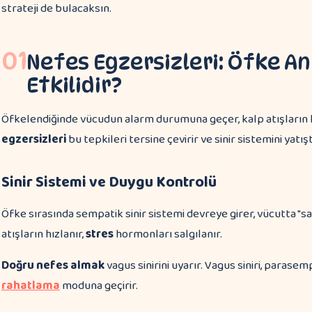
strateji de bulacaksın.
01
Nefes Egzersizleri: Öfke A
Etkilidir?
Öfkelendiğinde vücudun alarm durumuna geçer, kalp atışların hı
egzersizleri
bu tepkileri tersine çevirir ve sinir sistemini yatışt
Sinir Sistemi ve Duygu Kontrolü
Öfke sırasında sempatik sinir sistemi devreye girer, vücutta "sav
atışların hızlanır,
stres
hormonları salgılanır.
Doğru nefes almak
vagus sinirini uyarır. Vagus siniri, parase
rahatlama
moduna geçirir.