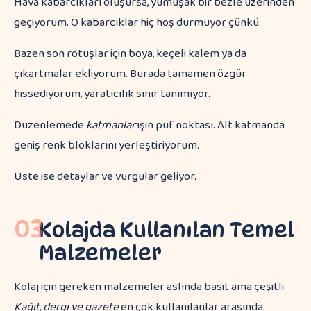
Hava kabarcıkları oluşursa, yumuşak bir bezle üzerinden
geçiyorum. O kabarcıklar hiç hoş durmuyor çünkü.
Bazen son rötuşlar için boya, keçeli kalem ya da
çıkartmalar ekliyorum. Burada tamamen özgür
hissediyorum, yaratıcılık sınır tanımıyor.
Düzenlemede
katmanlar
işin püf noktası. Alt katmanda
geniş renk bloklarını yerleştiriyorum.
Üste ise detaylar ve vurgular geliyor.
03
Kolajda Kullanılan Temel
Malzemeler
Kolaj için gereken malzemeler aslında basit ama çeşitli.
Kağıt, dergi ve gazete
en çok kullanılanlar arasında.