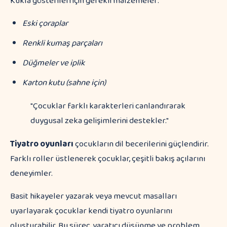
Kukla gösterileri için gerekli malzemeler:
Eski çoraplar
Renkli kumaş parçaları
Düğmeler ve iplik
Karton kutu (sahne için)
"Çocuklar farklı karakterleri canlandırarak
duygusal zeka gelişimlerini destekler."
Tiyatro oyunları
çocukların dil becerilerini güçlendirir.
Farklı roller üstlenerek çocuklar, çeşitli bakış açılarını
deneyimler.
Basit hikayeler yazarak veya mevcut masalları
uyarlayarak çocuklar kendi tiyatro oyunlarını
oluşturabilir. Bu süreç, yaratıcı düşünme ve problem