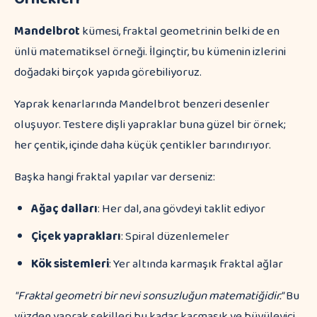
Mandelbrot
kümesi, fraktal geometrinin belki de en
ünlü matematiksel örneği. İlginçtir, bu kümenin izlerini
doğadaki birçok yapıda görebiliyoruz.
Yaprak kenarlarında Mandelbrot benzeri desenler
oluşuyor. Testere dişli yapraklar buna güzel bir örnek;
her çentik, içinde daha küçük çentikler barındırıyor.
Başka hangi fraktal yapılar var derseniz:
Ağaç dalları
: Her dal, ana gövdeyi taklit ediyor
Çiçek yaprakları
: Spiral düzenlemeler
Kök sistemleri
: Yer altında karmaşık fraktal ağlar
"Fraktal geometri bir nevi sonsuzluğun matematiğidir."
Bu
yüzden yaprak şekilleri bu kadar karmaşık ve büyüleyici.