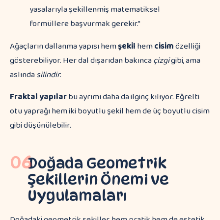
yasalarıyla şekillenmiş matematiksel
formüllere başvurmak gerekir."
Ağaçların dallanma yapısı hem
şekil
hem
cisim
özelliği
gösterebiliyor. Her dal dışarıdan bakınca
çizgi
gibi, ama
aslında
silindir
.
Fraktal yapılar
bu ayrımı daha da ilginç kılıyor. Eğrelti
otu yaprağı hem iki boyutlu şekil hem de üç boyutlu cisim
gibi düşünülebilir.
06
Doğada Geometrik
Şekillerin Önemi ve
Uygulamaları
Doğadaki geometrik şekiller, hem pratik hem de estetik