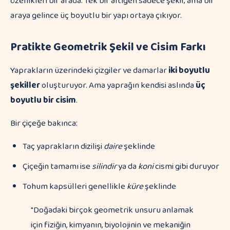
özellikleri bir arada. Tek bir altıgen sadece şekil; ama bir
araya gelince üç boyutlu bir yapı ortaya çıkıyor.
Pratikte Geometrik Şekil ve Cisim Farkı
Yaprakların üzerindeki çizgiler ve damarlar
iki boyutlu
şekiller
oluşturuyor. Ama yaprağın kendisi aslında
üç
boyutlu bir cisim
.
Bir çiçeğe bakınca:
Taç yaprakların dizilişi
daire
şeklinde
Çiçeğin tamamı ise
silindir
ya da
koni
cismi gibi duruyor
Tohum kapsülleri genellikle
küre
şeklinde
"Doğadaki birçok geometrik unsuru anlamak
için fiziğin, kimyanın, biyolojinin ve mekaniğin