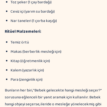
Toz şeker (1 çay bardağı)
Ceviz içi (yarım su bardağı)
Nar taneleri (1 çorba kaşığı)
Ritüel Malzemeleri:
Temiz örtü
Makas (berberlik mesleği için)
Kitap (öğretmenlik için)
Kalem (yazarlık için)
Para (zenginlik için)
Bunların her biri, "Bebek gelecekte hangi mesleği seçer?"
sorusuna eğlenceli bir yanıt aramak için kullanılır. Bebek
hangi objeyi seçerse, ileride o mesleğe yönelecekmiş gibi