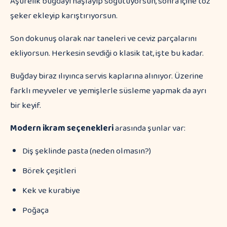
Aşurelik buğdayı haşlayıp soğutuyorsun, sonra içine toz
şeker ekleyip karıştırıyorsun.
Son dokunuş olarak nar taneleri ve ceviz parçalarını
ekliyorsun. Herkesin sevdiği o klasik tat, işte bu kadar.
Buğday biraz ılıyınca servis kaplarına alınıyor. Üzerine
farklı meyveler ve yemişlerle süsleme yapmak da ayrı
bir keyif.
Modern ikram seçenekleri
arasında şunlar var:
Diş şeklinde pasta (neden olmasın?)
Börek çeşitleri
Kek ve kurabiye
Poğaça