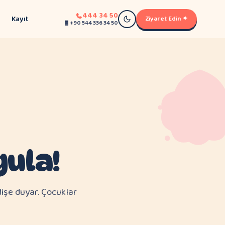
444 34 50
Kayıt
Ziyaret Edin ✦
+90 544 336 34 50
gula!
işe duyar. Çocuklar