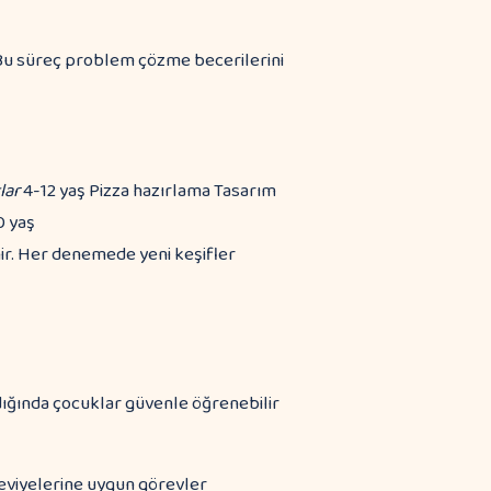
. Bu süreç problem çözme becerilerini
lar
4-12 yaş Pizza hazırlama Tasarım
0 yaş
ir. Her denemede yeni keşifler
dığında çocuklar güvenle öğrenebilir
eviyelerine uygun görevler