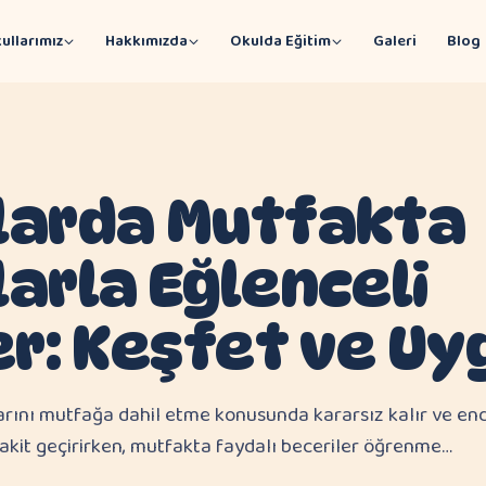
ullarımız
Hakkımızda
Okulda Eğitim
Galeri
Blog
larda Mutfakta
arla Eğlenceli
er: Keşfet ve Uy
rını mutfağa dahil etme konusunda kararsız kalır ve end
vakit geçirirken, mutfakta faydalı beceriler öğrenme…