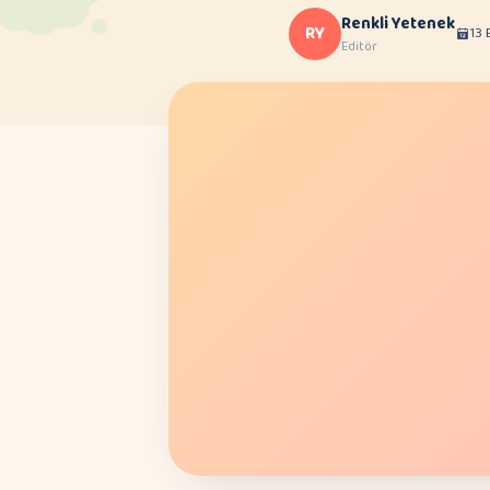
Renkli Yetenek
RY
13 
Editör