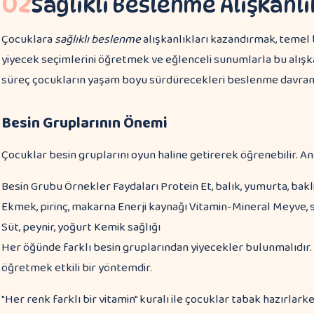
02
Sağlıklı Beslenme Alışkanl
Çocuklara
sağlıklı beslenme
alışkanlıkları kazandırmak, temel 
yiyecek seçimlerini öğretmek ve eğlenceli sunumlarla bu alışk
süreç çocukların yaşam boyu sürdürecekleri beslenme davranış
Besin Gruplarının Önemi
Çocuklar besin gruplarını oyun haline getirerek öğrenebilir. An
Besin Grubu Örnekler Faydaları Protein Et, balık, yumurta, bak
Ekmek, pirinç, makarna Enerji kaynağı Vitamin-Mineral Meyve, s
Süt, peynir, yoğurt Kemik sağlığı
Her öğünde farklı besin gruplarından yiyecekler bulunmalıdır
öğretmek etkili bir yöntemdir.
"Her renk farklı bir vitamin" kuralı ile çocuklar tabak hazırlar