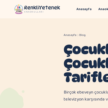
RenkliYetenek
Anasayfa
Anaok
ANAOKULLARI
Anasayfa
Blog
Çocuk
Çocukl
Tarifl
Birçok ebeveyn çocukla
televizyon karşısında 