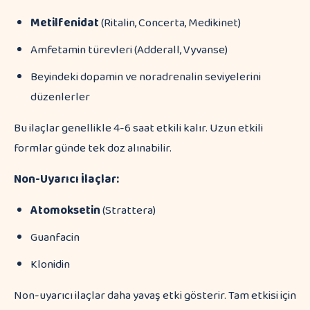
Metilfenidat
(Ritalin, Concerta, Medikinet)
Amfetamin türevleri (Adderall, Vyvanse)
Beyindeki dopamin ve noradrenalin seviyelerini
düzenlerler
Bu ilaçlar genellikle 4-6 saat etkili kalır. Uzun etkili
formlar günde tek doz alınabilir.
Non-Uyarıcı İlaçlar:
Atomoksetin
(Strattera)
Guanfacin
Klonidin
Non-uyarıcı ilaçlar daha yavaş etki gösterir. Tam etkisi için