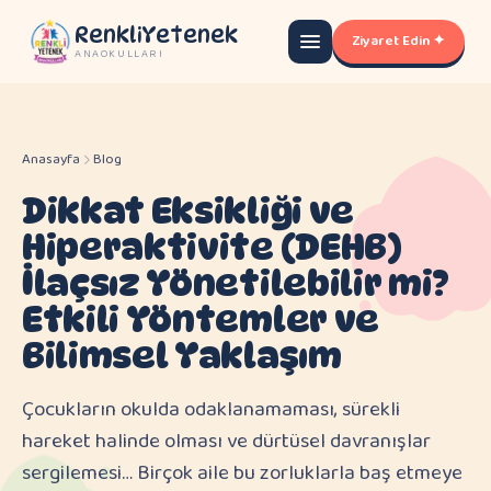
RenkliYetenek
Ziyaret Edin ✦
ANAOKULLARI
Anasayfa
Blog
Dikkat Eksikliği ve
Hiperaktivite (DEHB)
İlaçsız Yönetilebilir mi?
Etkili Yöntemler ve
Bilimsel Yaklaşım
Çocukların okulda odaklanamaması, sürekli
hareket halinde olması ve dürtüsel davranışlar
sergilemesi… Birçok aile bu zorluklarla baş etmeye