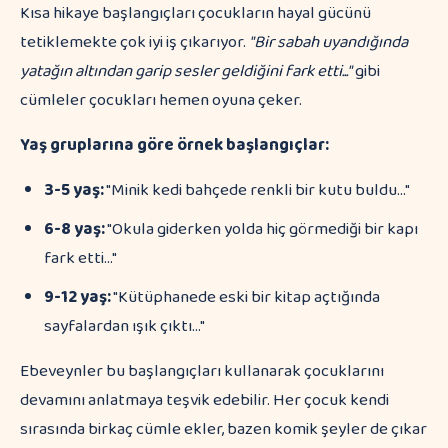
Kısa hikaye başlangıçları çocukların hayal gücünü
tetiklemekte çok iyi iş çıkarıyor.
"Bir sabah uyandığında
yatağın altından garip sesler geldiğini fark etti..."
gibi
cümleler çocukları hemen oyuna çeker.
Yaş gruplarına göre örnek başlangıçlar:
3-5 yaş:
"Minik kedi bahçede renkli bir kutu buldu..."
6-8 yaş:
"Okula giderken yolda hiç görmediği bir kapı
fark etti..."
9-12 yaş:
"Kütüphanede eski bir kitap açtığında
sayfalardan ışık çıktı..."
Ebeveynler bu başlangıçları kullanarak çocuklarını
devamını anlatmaya teşvik edebilir. Her çocuk kendi
sırasında birkaç cümle ekler, bazen komik şeyler de çıkar