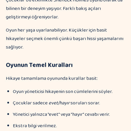
Çocuklar bu etkinlikte
Sherlock Holmes oyunu
olarak da
bilinen bir deneyim yaşıyor. Farklı bakış açıları
geliştirmeyi öğreniyorlar.
Oyun her yaşa uyarlanabiliyor. Küçükler için basit
hikayeler seçmek önemli çünkü başarı hissi yaşamalarını
sağlıyor.
Oyunun Temel Kuralları
Hikaye tamamlama oyununda kurallar basit:
Oyun yöneticisi hikayenin son cümlelerini söyler.
Çocuklar sadece
evet/hayır
soruları sorar.
Yönetici yalnızca "evet" veya "hayır" cevabı verir.
Ekstra bilgi verilmez.