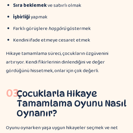
Sıra beklemek
ve sabırlı olmak
İşbirliği
yapmak
Farklı görüşlere
hoşgörü
göstermek
Kendini ifade etmeye cesaret etmek
Hikaye tamamlama süreci, çocukların özgüvenini
artırıyor. Kendi fikirlerinin dinlendiğini ve değer
gördüğünü hissetmek, onlar için çok değerli.
03
Çocuklarla Hikaye
Tamamlama Oyunu Nasıl
Oynanır?
Oyunu oynarken yaşa uygun hikayeler seçmek ve net