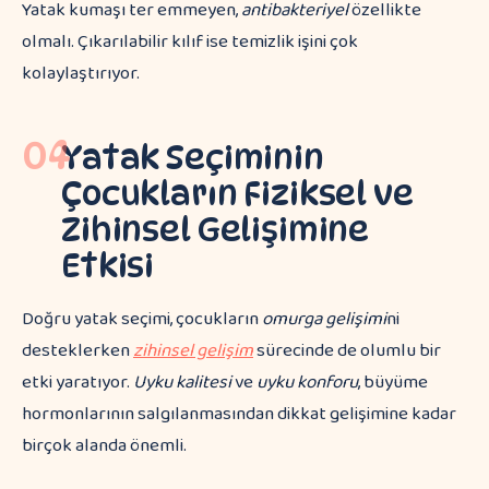
Yatak kumaşı ter emmeyen,
antibakteriyel
özellikte
olmalı. Çıkarılabilir kılıf ise temizlik işini çok
kolaylaştırıyor.
04
Yatak Seçiminin
Çocukların Fiziksel ve
Zihinsel Gelişimine
Etkisi
Doğru yatak seçimi, çocukların
omurga gelişimi
ni
desteklerken
zihinsel gelişim
sürecinde de olumlu bir
etki yaratıyor.
Uyku kalitesi
ve
uyku konforu
, büyüme
hormonlarının salgılanmasından dikkat gelişimine kadar
birçok alanda önemli.