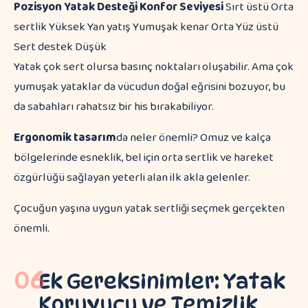
Pozisyon
Yatak Desteği
Konfor Seviyesi
Sırt üstü Orta
sertlik Yüksek Yan yatış Yumuşak kenar Orta Yüz üstü
Sert destek Düşük
Yatak çok sert olursa basınç noktaları oluşabilir. Ama çok
yumuşak yataklar da vücudun doğal eğrisini bozuyor, bu
da sabahları rahatsız bir his bırakabiliyor.
Ergonomik tasarım
da neler önemli? Omuz ve kalça
bölgelerinde esneklik, bel için orta sertlik ve hareket
özgürlüğü sağlayan yeterli alan ilk akla gelenler.
Çocuğun yaşına uygun yatak sertliği seçmek gerçekten
önemli.
06
Ek Gereksinimler: Yatak
Koruyucu ve Temizlik