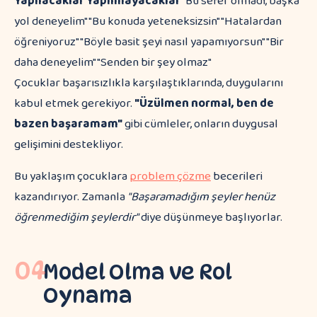
Yapılacaklar
Yapılmayacaklar
"Bu sefer olmadı, başka
yol deneyelim" "Bu konuda yeteneksizsin" "Hatalardan
öğreniyoruz" "Böyle basit şeyi nasıl yapamıyorsun" "Bir
daha deneyelim" "Senden bir şey olmaz"
Çocuklar başarısızlıkla karşılaştıklarında, duygularını
kabul etmek gerekiyor.
"Üzülmen normal, ben de
bazen başaramam"
gibi cümleler, onların duygusal
gelişimini destekliyor.
Bu yaklaşım çocuklara
problem çözme
becerileri
kazandırıyor. Zamanla
"Başaramadığım şeyler henüz
öğrenmediğim şeylerdir"
diye düşünmeye başlıyorlar.
04
Model Olma ve Rol
Oynama