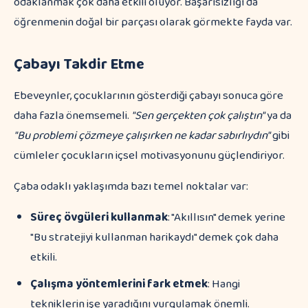
odaklanmak çok daha etkili oluyor. Başarısızlığı da
öğrenmenin doğal bir parçası olarak görmekte fayda var.
Çabayı Takdir Etme
Ebeveynler, çocuklarının gösterdiği çabayı sonuca göre
daha fazla önemsemeli.
"Sen gerçekten çok çalıştın"
ya da
"Bu problemi çözmeye çalışırken ne kadar sabırlıydın"
gibi
cümleler çocukların içsel motivasyonunu güçlendiriyor.
Çaba odaklı yaklaşımda bazı temel noktalar var:
Süreç övgüleri kullanmak
: "Akıllısın" demek yerine
"Bu stratejiyi kullanman harikaydı" demek çok daha
etkili.
Çalışma yöntemlerini fark etmek
: Hangi
tekniklerin işe yaradığını vurgulamak önemli.