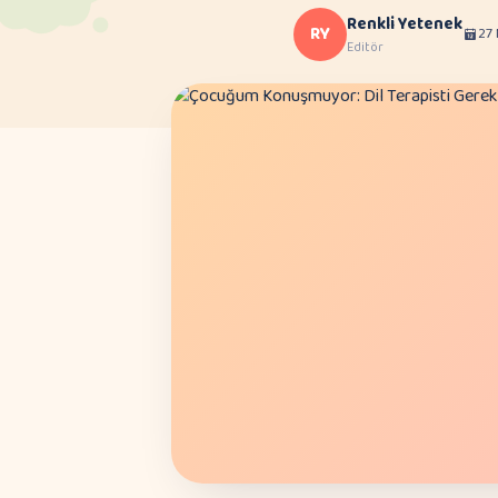
Renkli Yetenek
RY
27
Editör