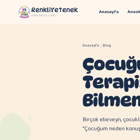
RenkliYetenek
Anasayfa
Anaok
ANAOKULLARI
Anasayfa
Blog
Çocuğ
Terapi
Bilmen
Birçok ebeveyn, çocukla
"Çocuğum neden konuşmu