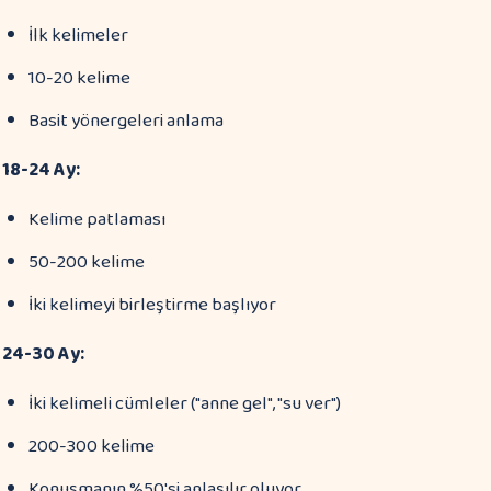
İlk kelimeler
10-20 kelime
Basit yönergeleri anlama
18-24 Ay:
Kelime patlaması
50-200 kelime
İki kelimeyi birleştirme başlıyor
24-30 Ay:
İki kelimeli cümleler ("anne gel", "su ver")
200-300 kelime
Konuşmanın %50'si anlaşılır oluyor