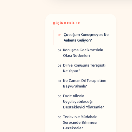
İÇINDEKILER
Çocuğum Konuşmuyor: Ne
01
Anlama Geliyor?
Konuşma Gecikmesinin
02
Olası Nedenleri
Dil ve Konuşma Terapisti
03
Ne Yapar?
Ne Zaman Dil Terapistine
04
Başvurulmalı?
Evde Ailenin
05
Uygulayabileceği
Destekleyici Yöntemler
Tedavi ve Müdahale
06
Sürecinde Bilinmesi
Gerekenler