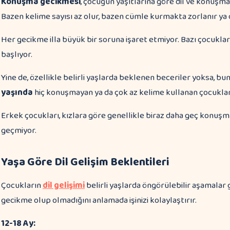
Konuşma gecikmesi
, çocuğun yaşıtlarına göre dil ve konuşm
Bazen kelime sayısı az olur, bazen cümle kurmakta zorlanır ya
Her gecikme illa büyük bir soruna işaret etmiyor. Bazı çocukl
başlıyor.
Yine de, özellikle belirli yaşlarda beklenen beceriler yoksa, 
yaşında
hiç konuşmayan ya da çok az kelime kullanan çocuklar 
Erkek çocukları, kızlara göre genellikle biraz daha geç konuşma
geçmiyor.
Yaşa Göre Dil Gelişim Beklentileri
Çocukların
dil gelişimi
belirli yaşlarda öngörülebilir aşamalar 
gecikme olup olmadığını anlamada işinizi kolaylaştırır.
12-18 Ay: