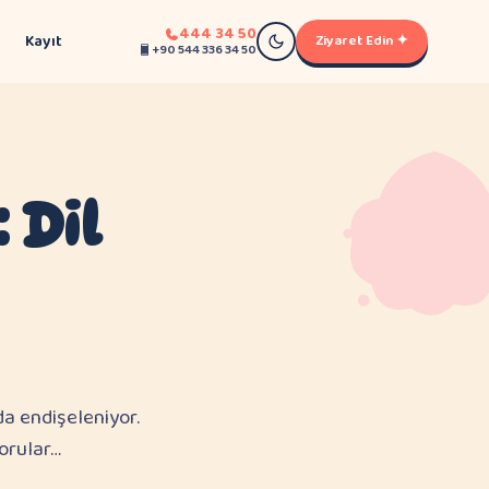
444 34 50
Kayıt
Ziyaret Edin ✦
+90 544 336 34 50
Dil
a endişeleniyor.
orular…