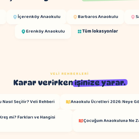
u
İçerenköy
Anaokulu
Barbaros
Anaokulu
S
Erenköy
Anaokulu
Tüm lokasyonlar
VELI REHBERLERI
Karar verirken
işinize yarar.
 Nasıl Seçilir? Veli Rehberi
Anaokulu Ücretleri 2026: Neye Gö
reş mi? Farkları ve Hangisi
Çocuğum Anaokuluna Ne Z