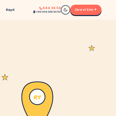
444 34 50
Kayıt
Ziyaret Edin ✦
+90 544 336 34 50
RY