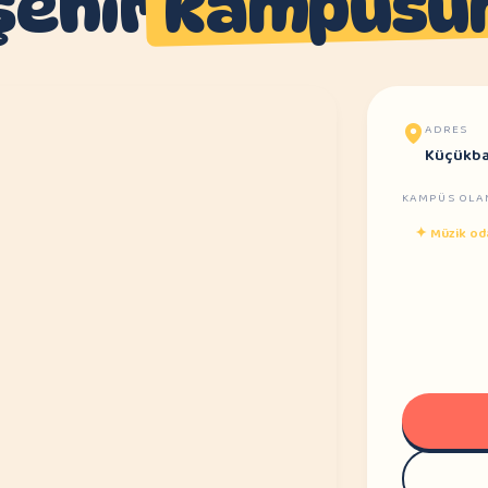
şehir
kampüsü
ADRES
Küçükbak
KAMPÜS OLA
✦
Müzik od