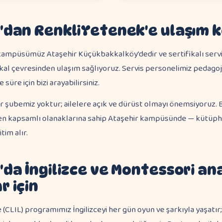
'dan RenkliYetenek'e ulaşım k
kampüsümüz Ataşehir Küçükbakkalköy'dedir ve sertifikalı servi
al çevresinden ulaşım sağlıyoruz. Servis personelimiz pedagoj
süre için bizi arayabilirsiniz.
bir şubemiz yoktur; ailelere açık ve dürüst olmayı önemsiyoruz. 
en kapsamlı olanaklarına sahip Ataşehir kampüsünde — kütüpha
tim alır.
'da İngilizce ve Montessori a
r için
ce (CLIL) programımız İngilizceyi her gün oyun ve şarkıyla yaşatı