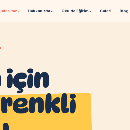
ullarımız
Hakkımızda
Okulda Eğitim
Galeri
Blog
u
için
 renkli
u.