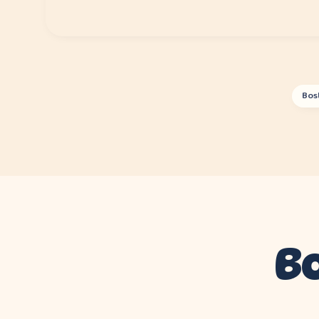
Bos
B