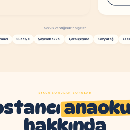
Servis verdiğimiz bölgeler
tancı
Suadiye
Şaşkınbakkal
Çatalçeşme
Kozyatağı
Ere
SIKÇA SORULAN SORULAR
ostancı
anaoku
hakkında