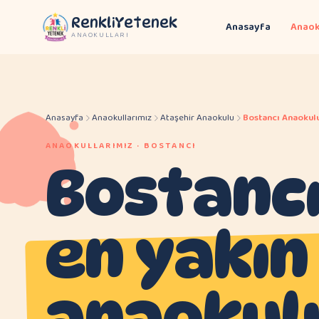
RenkliYetenek
Anasayfa
Anaok
ANAOKULLARI
Anasayfa
Anaokullarımız
Ataşehir Anaokulu
Bostancı Anaokul
ANAOKULLARIMIZ · BOSTANCI
Bostancı 
en yakın
anaokul