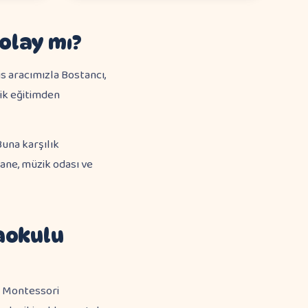
olay mı?
s aracımızla Bostancı,
ik eğitimden
Buna karşılık
ne, müzik odası ve
naokulu
r; Montessori