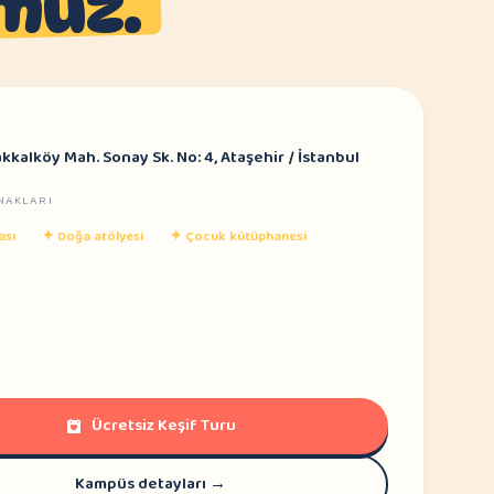
müz.
kalköy Mah. Sonay Sk. No: 4, Ataşehir / İstanbul
NAKLARI
ası
✦
Doğa atölyesi
✦
Çocuk kütüphanesi
Ücretsiz Keşif Turu
Kampüs detayları →