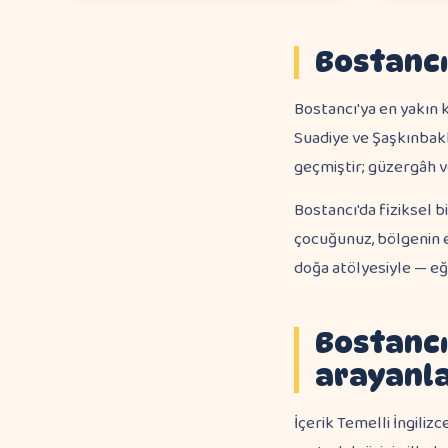
Bostancı
Bostancı'ya en yakın 
Suadiye ve Şaşkınbakk
geçmiştir; güzergâh ve 
Bostancı'da fiziksel 
çocuğunuz, bölgenin 
doğa atölyesiyle — eği
Bostancı
arayanla
İçerik Temelli İngiliz