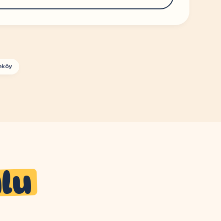
nköy
lu