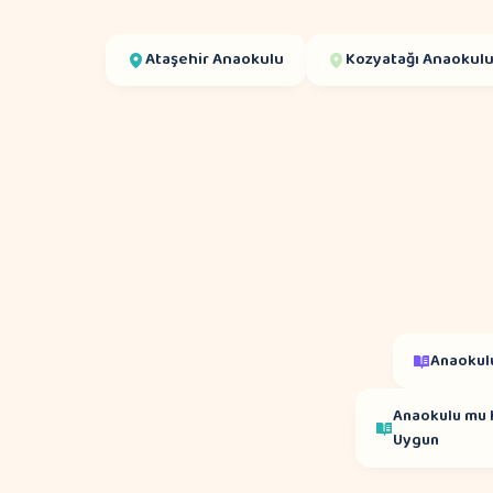
Ataşehir
Anaokulu
Kozyatağı
Anaokul
Anaokulu
Anaokulu mu K
Uygun