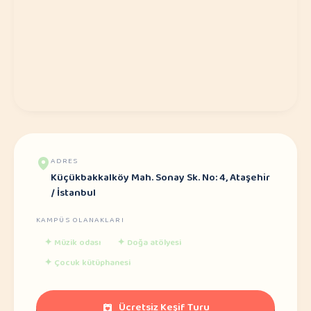
ADRES
Küçükbakkalköy Mah. Sonay Sk. No: 4, Ataşehir
/ İstanbul
KAMPÜS OLANAKLARI
✦
Müzik odası
✦
Doğa atölyesi
✦
Çocuk kütüphanesi
Ücretsiz Keşif Turu