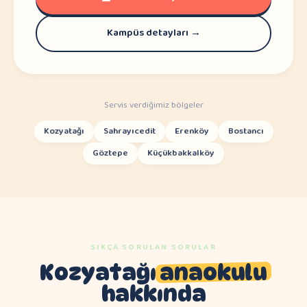
Kampüs detayları →
Servis verdiğimiz bölgeler
Kozyatağı
Sahrayıcedit
Erenköy
Bostancı
Göztepe
Küçükbakkalköy
SIKÇA SORULAN SORULAR
Kozyatağı
anaokulu
hakkında