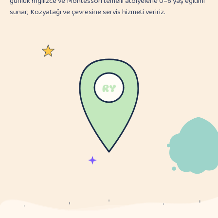
günlük İngilizce ve Montessori temelli atölyelerle 0–6 yaş eğitimi
sunar; Kozyatağı ve çevresine servis hizmeti veririz.
RY