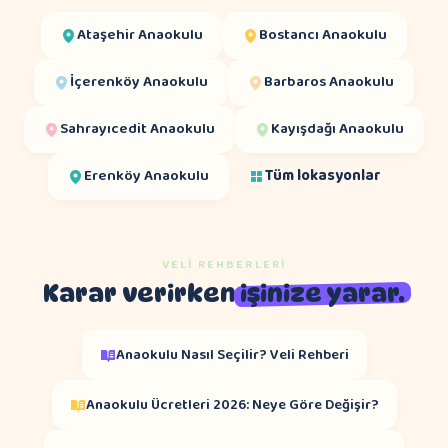
Ataşehir
Anaokulu
Bostancı
Anaokulu
İçerenköy
Anaokulu
Barbaros
Anaokulu
Sahrayıcedit
Anaokulu
Kayışdağı
Anaokulu
Erenköy
Anaokulu
Tüm lokasyonlar
VELI REHBERLERI
Karar verirken
işinize yarar.
Anaokulu Nasıl Seçilir? Veli Rehberi
Anaokulu Ücretleri 2026: Neye Göre Değişir?