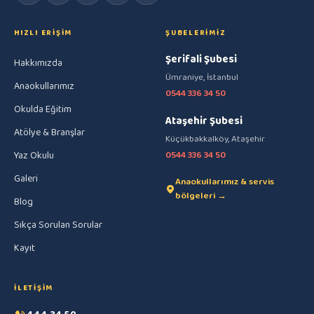
HIZLI ERIŞIM
ŞUBELERIMIZ
Şerifali Şubesi
Hakkımızda
Ümraniye, İstanbul
Anaokullarımız
0544 336 34 50
Okulda Eğitim
Ataşehir Şubesi
Atölye & Branşlar
Küçükbakkalköy, Ataşehir
Yaz Okulu
0544 336 34 50
Galeri
Anaokullarımız & servis
bölgeleri →
Blog
Sıkça Sorulan Sorular
Kayıt
İLETIŞIM