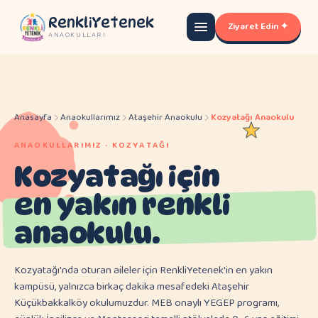
RenkliYetenek
Ziyaret Edin ✦
ANAOKULLARI
Anasayfa
Anaokullarımız
Ataşehir Anaokulu
Kozyatağı Anaokulu
ANAOKULLARIMIZ · KOZYATAĞI
Kozyatağı için
en yakın renkli
anaokulu.
Kozyatağı'nda oturan aileler için RenkliYetenek'in en yakın
kampüsü, yalnızca birkaç dakika mesafedeki Ataşehir
Küçükbakkalköy okulumuzdur. MEB onaylı YEGEP programı,