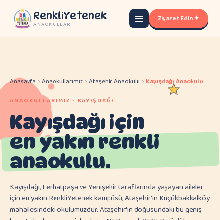
RenkliYetenek
Ziyaret Edin ✦
ANAOKULLARI
Anasayfa
Anaokullarımız
Ataşehir Anaokulu
Kayışdağı Anaokulu
ANAOKULLARIMIZ · KAYIŞDAĞI
Kayışdağı için
en yakın renkli
anaokulu.
Kayışdağı, Ferhatpaşa ve Yenişehir taraflarında yaşayan aileler
için en yakın RenkliYetenek kampüsü, Ataşehir'in Küçükbakkalköy
mahallesindeki okulumuzdur. Ataşehir'in doğusundaki bu geniş