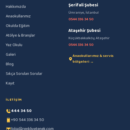
Şerifali Şubesi
Hakkımızda
Ümraniye, İstanbul
Anaokullarımız
0544 336 34 50
Okulda Eğitim
Ataşehir Şubesi
Atölye & Branşlar
Küçükbakkalköy, Ataşehir
Yaz Okulu
0544 336 34 50
Galeri
Anaokullarımız & servis
bölgeleri →
Blog
Sıkça Sorulan Sorular
Kayıt
İLETIŞIM
444 34 50
+90 544 336 34 50
bilgi@renkliyetenek.com