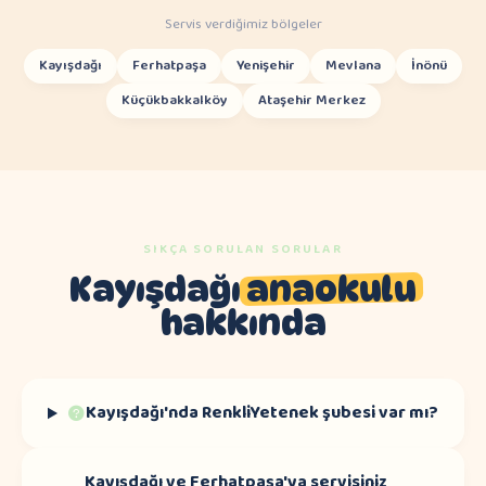
Servis verdiğimiz bölgeler
Kayışdağı
Ferhatpaşa
Yenişehir
Mevlana
İnönü
Küçükbakkalköy
Ataşehir Merkez
SIKÇA SORULAN SORULAR
Kayışdağı
anaokulu
hakkında
Kayışdağı'nda RenkliYetenek şubesi var mı?
Kayışdağı ve Ferhatpaşa'ya servisiniz