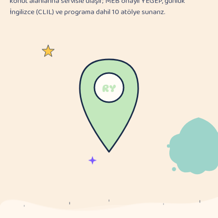
konut alanlarına servisle ulaşır; MEB onaylı YEGEP, günlük
İngilizce (CLIL) ve programa dahil 10 atölye sunarız.
RY