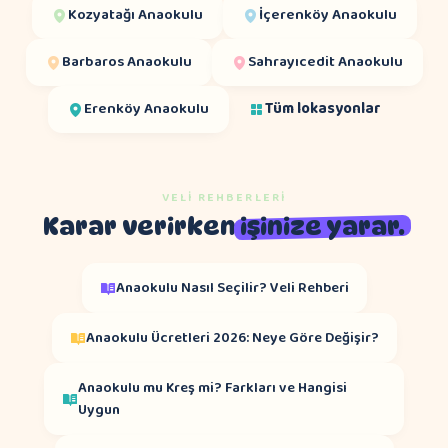
Kozyatağı
Anaokulu
İçerenköy
Anaokulu
Barbaros
Anaokulu
Sahrayıcedit
Anaokulu
Erenköy
Anaokulu
Tüm lokasyonlar
VELI REHBERLERI
Karar verirken
işinize yarar.
Anaokulu Nasıl Seçilir? Veli Rehberi
Anaokulu Ücretleri 2026: Neye Göre Değişir?
Anaokulu mu Kreş mi? Farkları ve Hangisi
Uygun