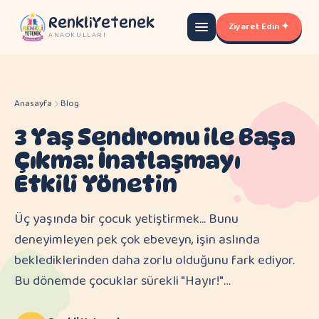
RenkliYetenek
Ziyaret Edin ✦
ANAOKULLARI
Anasayfa
Blog
3 Yaş Sendromu ile Başa
Çıkma: İnatlaşmayı
Etkili Yönetin
Üç yaşında bir çocuk yetiştirmek... Bunu
deneyimleyen pek çok ebeveyn, işin aslında
beklediklerinden daha zorlu olduğunu fark ediyor.
Bu dönemde çocuklar sürekli "Hayır!"…