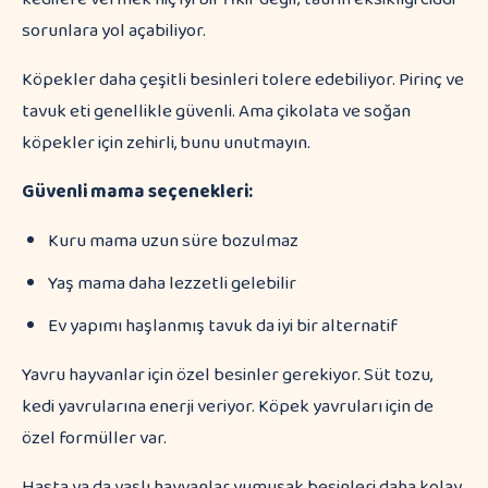
sorunlara yol açabiliyor.
Köpekler daha çeşitli besinleri tolere edebiliyor. Pirinç ve
tavuk eti genellikle güvenli. Ama çikolata ve soğan
köpekler için zehirli, bunu unutmayın.
Güvenli mama seçenekleri:
Kuru mama uzun süre bozulmaz
Yaş mama daha lezzetli gelebilir
Ev yapımı haşlanmış tavuk da iyi bir alternatif
Yavru hayvanlar için özel besinler gerekiyor. Süt tozu,
kedi yavrularına enerji veriyor. Köpek yavruları için de
özel formüller var.
Hasta ya da yaşlı hayvanlar yumuşak besinleri daha kolay