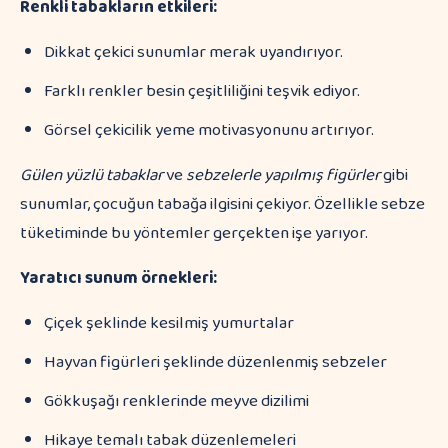
Renkli tabakların etkileri:
Dikkat çekici sunumlar merak uyandırıyor.
Farklı renkler besin çeşitliliğini teşvik ediyor.
Görsel çekicilik yeme motivasyonunu artırıyor.
Gülen yüzlü tabaklar
ve
sebzelerle yapılmış figürler
gibi
sunumlar, çocuğun tabağa ilgisini çekiyor. Özellikle sebze
tüketiminde bu yöntemler gerçekten işe yarıyor.
Yaratıcı sunum örnekleri:
Çiçek şeklinde kesilmiş yumurtalar
Hayvan figürleri şeklinde düzenlenmiş sebzeler
Gökkuşağı renklerinde meyve dizilimi
Hikaye temalı tabak düzenlemeleri