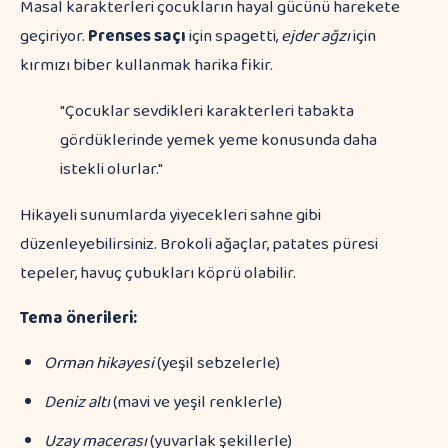
Masal karakterleri çocukların hayal gücünü harekete
geçiriyor.
Prenses saçı
için spagetti,
ejder ağzı
için
kırmızı biber kullanmak harika fikir.
"Çocuklar sevdikleri karakterleri tabakta
gördüklerinde yemek yeme konusunda daha
istekli olurlar."
Hikayeli sunumlarda yiyecekleri sahne gibi
düzenleyebilirsiniz. Brokoli ağaçlar, patates püresi
tepeler, havuç çubukları köprü olabilir.
Tema önerileri:
Orman hikayesi
(yeşil sebzelerle)
Deniz altı
(mavi ve yeşil renklerle)
Uzay macerası
(yuvarlak şekillerle)