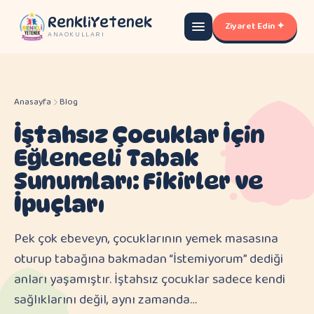
RenkliYetenek
Ziyaret Edin ✦
ANAOKULLARI
Anasayfa
Blog
İştahsız Çocuklar İçin
Eğlenceli Tabak
Sunumları: Fikirler ve
İpuçları
Pek çok ebeveyn, çocuklarının yemek masasına
oturup tabağına bakmadan “İstemiyorum” dediği
anları yaşamıştır. İştahsız çocuklar sadece kendi
sağlıklarını değil, aynı zamanda…