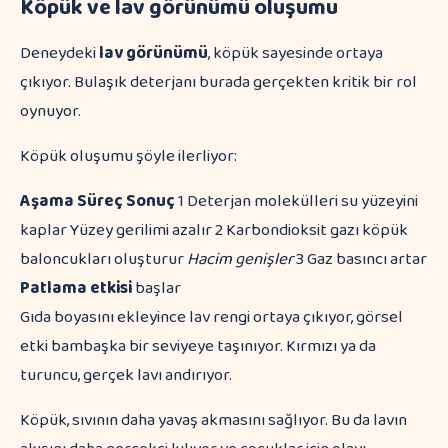
Köpük ve lav görünümü oluşumu
Deneydeki
lav görünümü
, köpük sayesinde ortaya
çıkıyor. Bulaşık deterjanı burada gerçekten kritik bir rol
oynuyor.
Köpük oluşumu şöyle ilerliyor:
Aşama
Süreç
Sonuç
1 Deterjan molekülleri su yüzeyini
kaplar Yüzey gerilimi azalır 2 Karbondioksit gazı köpük
baloncukları oluşturur
Hacim genişler
3 Gaz basıncı artar
Patlama etkisi
başlar
Gıda boyasını ekleyince lav rengi ortaya çıkıyor, görsel
etki bambaşka bir seviyeye taşınıyor. Kırmızı ya da
turuncu, gerçek lavı andırıyor.
Köpük, sıvının daha yavaş akmasını sağlıyor. Bu da lavın