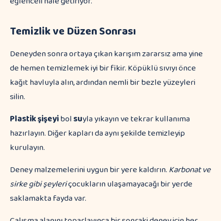
eğlenceli hale getiriyor.
Temizlik ve Düzen Sonrası
Deneyden sonra ortaya çıkan karışım zararsız ama yine
de hemen temizlemek iyi bir fikir. Köpüklü sıvıyı önce
kağıt havluyla alın, ardından nemli bir bezle yüzeyleri
silin.
Plastik şişeyi
bol
su
yla yıkayın ve tekrar kullanıma
hazırlayın. Diğer kapları da aynı şekilde temizleyip
kurulayın.
Deney malzemelerini uygun bir yere kaldırın.
Karbonat ve
sirke gibi şeyleri
çocukların ulaşamayacağı bir yerde
saklamakta fayda var.
Çalışma alanını toparlayınca bir sonraki deney için her