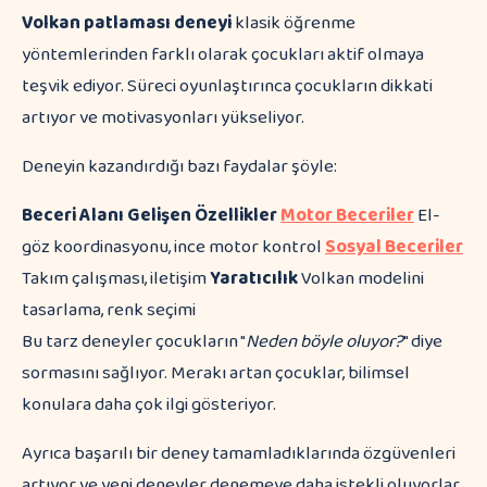
Volkan patlaması deneyi
klasik öğrenme
yöntemlerinden farklı olarak çocukları aktif olmaya
teşvik ediyor. Süreci oyunlaştırınca çocukların dikkati
artıyor ve motivasyonları yükseliyor.
Deneyin kazandırdığı bazı faydalar şöyle:
Beceri Alanı
Gelişen Özellikler
Motor Beceriler
El-
göz koordinasyonu, ince motor kontrol
Sosyal Beceriler
Takım çalışması, iletişim
Yaratıcılık
Volkan modelini
tasarlama, renk seçimi
Bu tarz deneyler çocukların "
Neden böyle oluyor?
" diye
sormasını sağlıyor. Merakı artan çocuklar, bilimsel
konulara daha çok ilgi gösteriyor.
Ayrıca başarılı bir deney tamamladıklarında özgüvenleri
artıyor ve yeni deneyler denemeye daha istekli oluyorlar.