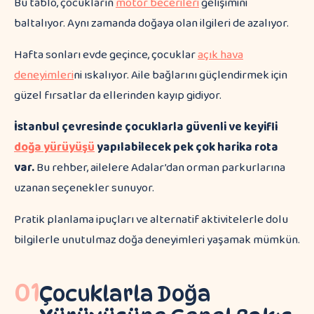
Bu tablo, çocukların
motor becerileri
gelişimini
baltalıyor. Aynı zamanda doğaya olan ilgileri de azalıyor.
Hafta sonları evde geçince, çocuklar
açık hava
deneyimleri
ni ıskalıyor. Aile bağlarını güçlendirmek için
güzel fırsatlar da ellerinden kayıp gidiyor.
İstanbul çevresinde çocuklarla güvenli ve keyifli
doğa yürüyüşü
yapılabilecek pek çok harika rota
var.
Bu rehber, ailelere Adalar’dan orman parkurlarına
uzanan seçenekler sunuyor.
Pratik planlama ipuçları ve alternatif aktivitelerle dolu
bilgilerle unutulmaz doğa deneyimleri yaşamak mümkün.
01
Çocuklarla Doğa