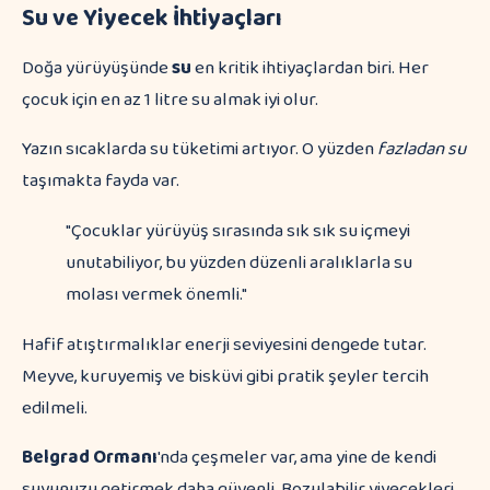
Su ve Yiyecek İhtiyaçları
Doğa yürüyüşünde
su
en kritik ihtiyaçlardan biri. Her
çocuk için en az 1 litre su almak iyi olur.
Yazın sıcaklarda su tüketimi artıyor. O yüzden
fazladan su
taşımakta fayda var.
"Çocuklar yürüyüş sırasında sık sık su içmeyi
unutabiliyor, bu yüzden düzenli aralıklarla su
molası vermek önemli."
Hafif atıştırmalıklar enerji seviyesini dengede tutar.
Meyve, kuruyemiş ve bisküvi gibi pratik şeyler tercih
edilmeli.
Belgrad Ormanı
'nda çeşmeler var, ama yine de kendi
suyunuzu getirmek daha güvenli. Bozulabilir yiyecekleri