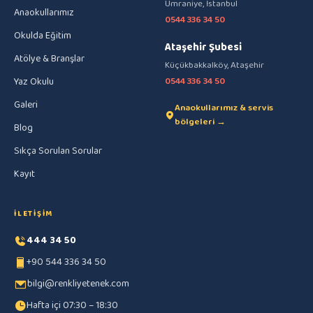
Ümraniye, İstanbul
Anaokullarımız
0544 336 34 50
Okulda Eğitim
Ataşehir Şubesi
Atölye & Branşlar
Küçükbakkalköy, Ataşehir
Yaz Okulu
0544 336 34 50
Galeri
Anaokullarımız & servis
bölgeleri →
Blog
Sıkça Sorulan Sorular
Kayıt
İLETIŞIM
444 34 50
+90 544 336 34 50
bilgi@renkliyetenek.com
Hafta içi 07:30 – 18:30