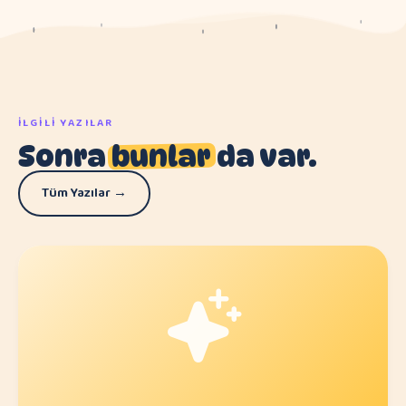
İLGILI YAZILAR
Sonra
bunlar
da var.
Tüm Yazılar →