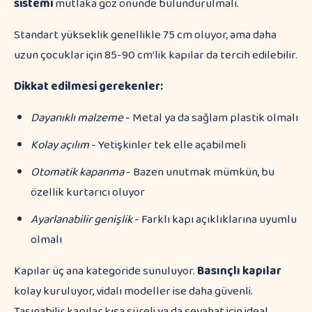
sistemi
mutlaka göz önünde bulundurulmalı.
Standart yükseklik genellikle 75 cm oluyor, ama daha
uzun çocuklar için 85-90 cm’lik kapılar da tercih edilebilir.
Dikkat edilmesi gerekenler:
Dayanıklı malzeme
- Metal ya da sağlam plastik olmalı
Kolay açılım
- Yetişkinler tek elle açabilmeli
Otomatik kapanma
- Bazen unutmak mümkün, bu
özellik kurtarıcı oluyor
Ayarlanabilir genişlik
- Farklı kapı açıklıklarına uyumlu
olmalı
Kapılar üç ana kategoride sunuluyor.
Basınçlı kapılar
kolay kuruluyor, vidalı modeller ise daha güvenli.
Taşınabilir kapılar kısa süreli ya da seyahat için ideal.