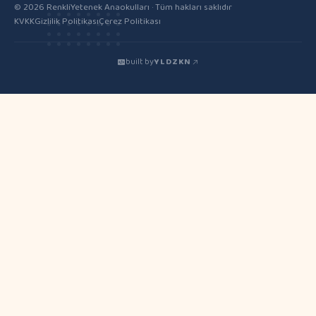
© 2026 RenkliYetenek Anaokulları · Tüm hakları saklıdır
KVKK
Gizlilik Politikası
Çerez Politikası
built by
YLDZKN