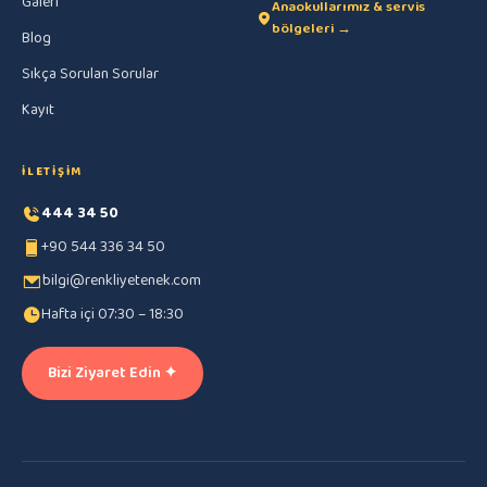
Galeri
Anaokullarımız & servis
bölgeleri →
Blog
Sıkça Sorulan Sorular
Kayıt
İLETIŞIM
444 34 50
+90 544 336 34 50
bilgi@renkliyetenek.com
Hafta içi 07:30 – 18:30
Bizi Ziyaret Edin ✦