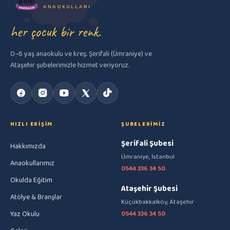
ANAOKULLARI
her çocuk bir renk.
0–6 yaş anaokulu ve kreş. Şerifali (Ümraniye) ve
Ataşehir şubelerimizle hizmet veriyoruz.
HIZLI ERIŞIM
ŞUBELERIMIZ
Şerifali Şubesi
Hakkımızda
Ümraniye, İstanbul
Anaokullarımız
0544 336 34 50
Okulda Eğitim
Ataşehir Şubesi
Atölye & Branşlar
Küçükbakkalköy, Ataşehir
Yaz Okulu
0544 336 34 50