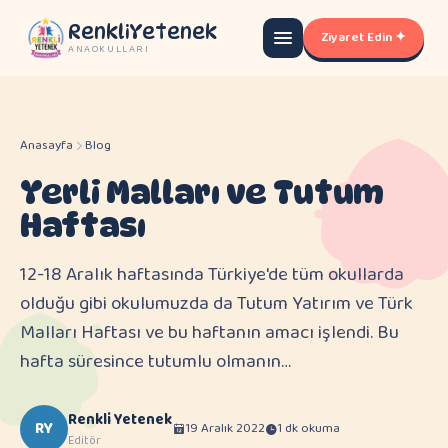
RenkliYetenek
Ziyaret Edin ✦
ANAOKULLARI
Anasayfa
Blog
Yerli Malları ve Tutum
Haftası
12-18 Aralık haftasında Türkiye'de tüm okullarda
olduğu gibi okulumuzda da Tutum Yatırım ve Türk
Malları Haftası ve bu haftanın amacı işlendi. Bu
hafta süresince tutumlu olmanın…
Renkli Yetenek
RY
19 Aralık 2022
1 dk okuma
Editör