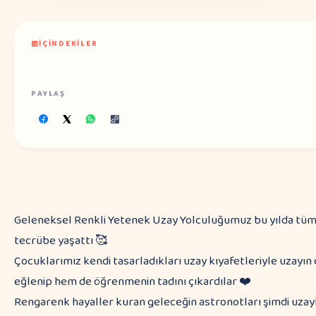
İÇINDEKILER
PAYLAŞ
Geleneksel Renkli Yetenek Uzay Yolculuğumuz bu yılda tüm g
tecrübe yaşattı 🥰
Çocuklarımız kendi tasarladıkları uzay kıyafetleriyle uzayı
eğlenip hem de öğrenmenin tadını çıkardılar ❤️
Rengarenk hayaller kuran geleceğin astronotları şimdi uzayla