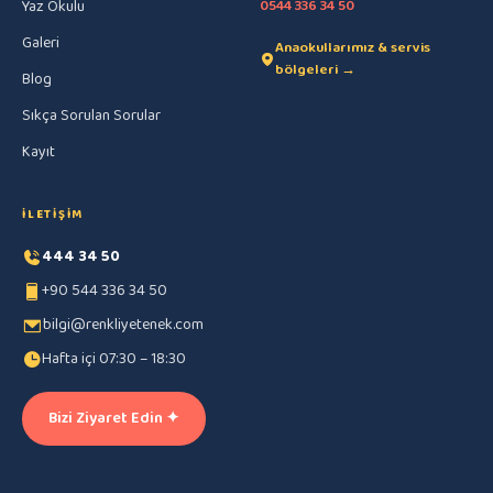
Yaz Okulu
0544 336 34 50
Galeri
Anaokullarımız & servis
bölgeleri →
Blog
Sıkça Sorulan Sorular
Kayıt
İLETIŞIM
444 34 50
+90 544 336 34 50
bilgi@renkliyetenek.com
Hafta içi 07:30 – 18:30
Bizi Ziyaret Edin ✦