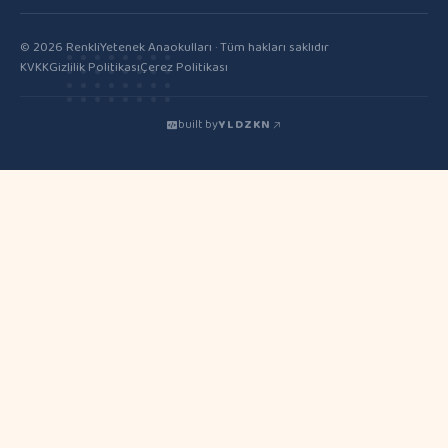
© 2026 RenkliYetenek Anaokulları · Tüm hakları saklıdır
KVKK
Gizlilik Politikası
Çerez Politikası
built by
YLDZKN