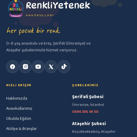
RenkliYetenek
ANAOKULLARI
her çocuk bir renk.
0–6 yaş anaokulu ve kreş. Şerifali (Ümraniye) ve
Ataşehir şubelerimizle hizmet veriyoruz.
HIZLI ERIŞIM
ŞUBELERIMIZ
Şerifali Şubesi
Hakkımızda
Ümraniye, İstanbul
Anaokullarımız
0544 336 34 50
Okulda Eğitim
Ataşehir Şubesi
Atölye & Branşlar
Küçükbakkalköy, Ataşehir