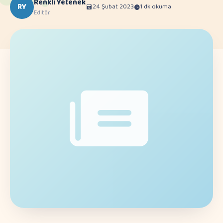
Renkli Yetenek
RY
24 Şubat 2023
1 dk okuma
Editör