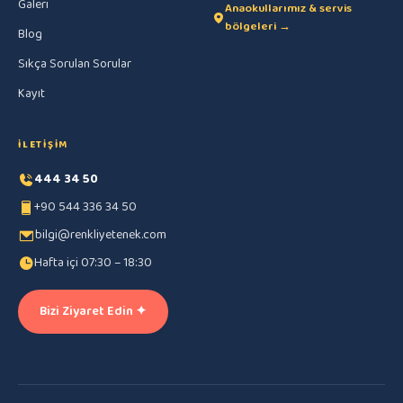
Galeri
Anaokullarımız & servis
bölgeleri →
Blog
Sıkça Sorulan Sorular
Kayıt
İLETIŞIM
444 34 50
+90 544 336 34 50
bilgi@renkliyetenek.com
Hafta içi 07:30 – 18:30
Bizi Ziyaret Edin ✦