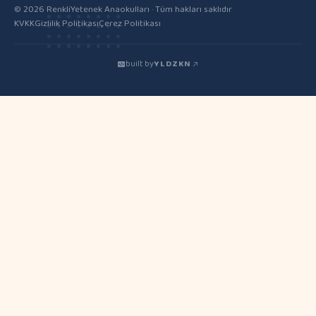
© 2026 RenkliYetenek Anaokulları · Tüm hakları saklıdır
KVKK
Gizlilik Politikası
Çerez Politikası
built by
YLDZKN