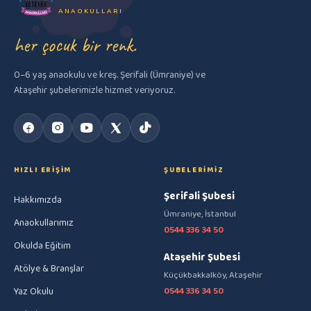
ANAOKULLARI
her çocuk bir renk.
0–6 yaş anaokulu ve kreş. Şerifali (Ümraniye) ve
Ataşehir şubelerimizle hizmet veriyoruz.
HIZLI ERIŞIM
ŞUBELERIMIZ
Şerifali Şubesi
Hakkımızda
Ümraniye, İstanbul
Anaokullarımız
0544 336 34 50
Okulda Eğitim
Ataşehir Şubesi
Atölye & Branşlar
Küçükbakkalköy, Ataşehir
Yaz Okulu
0544 336 34 50