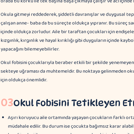
orada bu korku ile tek başına başa çıkmaya çalışır ve acı içinde k
Okula gitmeyi reddederek, şiddetli davranışlar ve duygusal te
çalışan anne- baba da bu süreçte oldukça yıpranır. Bu süreç sa
içinde oldukça zorludur. Aile bir taraftan çocukları için endişele
kızgınlık, kırgınlık ve hayal kırıklığı gibi duyguların içinde kaybo
yapacağını bilemeyebilirler.
Okul fobisini çocuklarıyla beraber etkili bir şekilde yenemeyen 
sekteye uğraması da muhtemeldir. Bu noktaya gelinmeden okul
için oldukça önemlidir.
03
Okul Fobisini Tetikleyen E
Aşırı koruyucu aile ortamında yaşayan çocukların farklı orta
müdahale edilir. Bu durum ise çocukta bağımsız karar alabilme