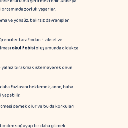
rinde kısıtlama getirmektedir. Anne ya
ortamında zorluk yaşarlar.
ma ve yönsüz, belirsiz davranışlar
renciler tarafından fiziksel ve
alması
okul fobisi
oluşumunda oldukça
e yalnız bırakmak istemeyerek onun
 daha fazlasını beklemek, anne, baba
yapabilir.
etmesi demek olur ve bu da korkuları
ğitimden soğuyup bir daha gitmek