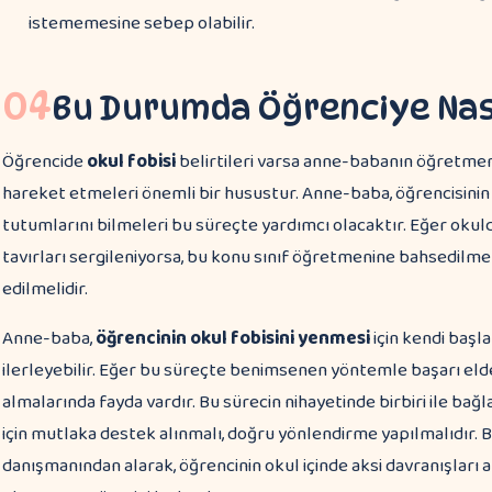
istememesine sebep olabilir.
04
Bu Durumda Öğrenciye Nası
Öğrencide
okul fobisi
belirtileri varsa anne-babanın öğretmenl
hareket etmeleri önemli bir husustur. Anne-baba, öğrencisinin
tutumlarını bilmeleri bu süreçte yardımcı olacaktır. Eğer okul
tavırları sergileniyorsa, bu konu sınıf öğretmenine bahsedilmeli
edilmelidir.
Anne-baba,
öğrencinin okul fobisini yenmesi
için kendi başl
ilerleyebilir. Eğer bu süreçte benimsenen yöntemle başarı eld
almalarında fayda vardır. Bu sürecin nihayetinde birbiri ile bağlan
için mutlaka destek alınmalı, doğru yönlendirme yapılmalıdır. B
danışmanından alarak, öğrencinin okul içinde aksi davranışlar