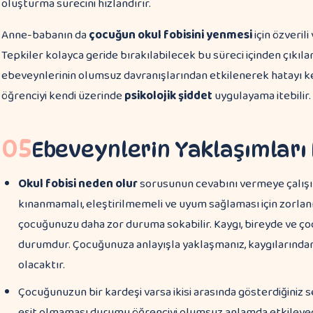
oluşturma sürecini hızlandırır.
Anne-babanın da
çocuğun okul fobisini yenmesi
için özveril
Tepkiler kolayca geride bırakılabilecek bu süreci içinden çıkıla
ebeveynlerinin olumsuz davranışlarından etkilenerek hatayı k
öğrenciyi kendi üzerinde
psikolojik şiddet
uygulayama itebilir.
05
Ebeveynlerin Yaklaşımları 
Okul fobisi neden olur
sorusunun cevabını vermeye çalışır
kınanmamalı, eleştirilmemeli ve uyum sağlaması için zorlan
çocuğunuzu daha zor duruma sokabilir. Kaygı, bireyde ve ç
durumdur. Çocuğunuza anlayışla yaklaşmanız, kaygılarında
olacaktır.
Çocuğunuzun bir kardeşi varsa ikisi arasında gösterdiğiniz se
eşit olmaması durumu öğrenciyi olumsuz anlamda etkileyec