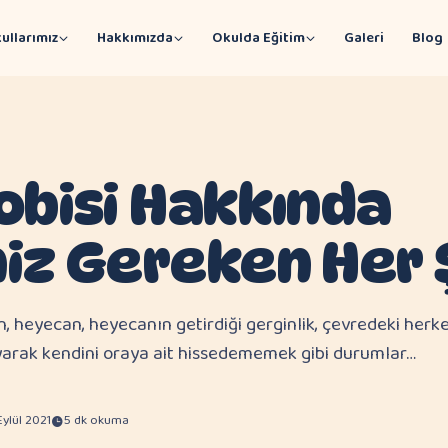
ullarımız
Hakkımızda
Okulda Eğitim
Galeri
Blog
obisi Hakkında
iz Gereken Her
n, heyecan, heyecanın getirdiği gerginlik, çevredeki herk
yarak kendini oraya ait hissedememek gibi durumlar…
Eylül 2021
5 dk okuma