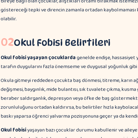
bireye bağlı olan çocuklar, alıştıkları ortamı bırakmak istemez
göstereceği tepki ve direncin zamanla ortadan kaybolmaması 
olabilir.
02
Okul Fobisi Belirtileri
Okul fobisi yaşayan çocuklarda
genelde endişe, hassasiyet 
tarafın duygularını fazla önemseme ve duygusal yoğunluk gib
Okula gitmeyi reddeden çocukta baş dönmesi, titreme, karın ağrı
değişmesi, baygınlık, mide bulantısı, sık tuvalete çıkma, kusma g
beraber saldırganlık, depresyon veya öfke de baş göstermekt
zorunluluğunu ortadan kaldırırsa, bu belirtiler hızla kaybolaca
baskı yaparsa öğrenci yalvarma pozisyonuna geçer ya da kendi
Okul fobisi
yaşayan bazı çocuklar durumu kabullenir ve aileye