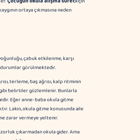
ler.
Çocuğun okula alışma süreci
için
kaygının ortaya çıkmasına neden
yoğunluğu, çabuk etkilenme, karşı
i durumlar görülmektedir.
sı, terleme, baş ağrısı, kalp ritminin
ibi belirtiler gözlemlenir. Bunlarla
edir. Eğer anne-baba okula gitme
ktır. Lakin, okula gitme konusunda aile
ne zarar vermeye yeltenir.
 zorluk çıkarmadan okula gider. Ama