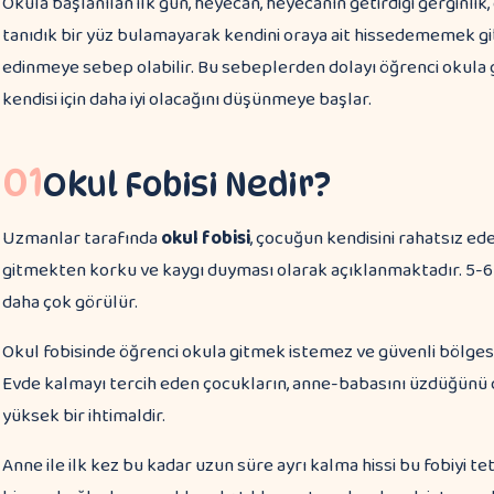
Okula başlanılan ilk gün, heyecan, heyecanın getirdiği gerginlik
tanıdık bir yüz bulamayarak kendini oraya ait hissedememek g
edinmeye sebep olabilir. Bu sebeplerden dolayı öğrenci okul
kendisi için daha iyi olacağını düşünmeye başlar.
01
Okul Fobisi Nedir?
Uzmanlar tarafında
okul fobisi
, çocuğun kendisini rahatsız e
gitmekten korku ve kaygı duyması olarak açıklanmaktadır. 5-6 
daha çok görülür.
Okul fobisinde öğrenci okula gitmek istemez ve güvenli bölgesi
Evde kalmayı tercih eden çocukların, anne-babasını üzdüğünü
yüksek bir ihtimaldir.
Anne ile ilk kez bu kadar uzun süre ayrı kalma hissi bu fobiyi tet