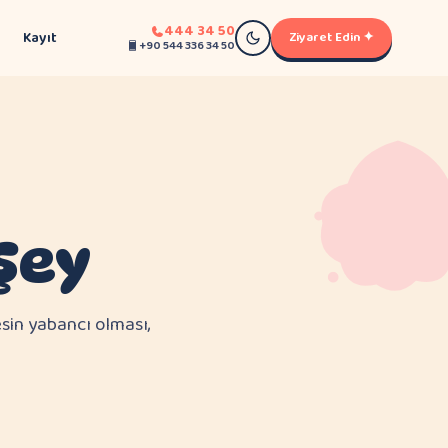
444 34 50
Kayıt
Ziyaret Edin ✦
+90 544 336 34 50
 Şey
esin yabancı olması,