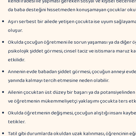
kendi iradesi ile yapması gereken sosyal ve kişisel becerile
da baba desteğini hissetmeden konuşamayan çocuklar okul 
Aşırı serbest bir ailede yetişen çocukta ise uyum sağlayama
oluşur.
Okulda çocuğun öğretmeni ile sorun yaşaması ya da diğer öğ
psikolojik şiddet görmesi, cinsel taciz ve istismara maruz k
etkilidir.
Annenin evde babadan şiddet görmesi, çocuğun anneyi evd
yanında kalmayı tercih etmesine neden olabilir.
Ailenin çocuktan üst düzey bir başarı ya da potansiyelinden
ve öğretmenin mükemmeliyetçi yaklaşımı çocukta ters etki 
Okulda öğretmenin değişmesi, çocuğun alıştığı insanı kayb
tetikler.
Tatil gibi durumlarda okuldan uzak kalınması, öğrencinin e