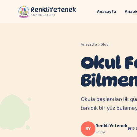
RenkliYetenek
Anasayfa
Anaok
ANAOKULLARI
Anasayfa
Blog
Okul F
Bilmen
Okula başlanılan ilk gü
tanıdık bir yüz bulama
Renkli Yetenek
RY
15 
Editör