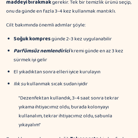
maddeyi bırakmak
gerekir. Tek bir temizlik ürünü seçip,
onu da günde en fazla 3-4 kez kullanmak mantıklı.
Cilt bakımında önemli adımlar şöyle:
Soğuk kompres
günde 2-3 kez uygulanabilir
Parfümsüz nemlendirici
kremi günde en az 3 kez
sürmek iyi gelir
El yıkadıktan sonra elleri iyice kurulayın
Ilık su
kullanmak sıcak sudan iyidir
"Dezenfektan kullandık, 3-4 saat sonra tekrar
yıkama ihtiyacımız oldu, burada kolonyayı
kullanalım, tekrar ihtiyacımız oldu, sabunla
yıkayalım"