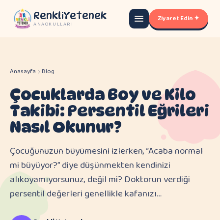
RenkliYetenek
Ziyaret Edin ✦
ANAOKULLARI
Anasayfa
Blog
Çocuklarda Boy ve Kilo
Takibi: Persentil Eğrileri
Nasıl Okunur?
Çocuğunuzun büyümesini izlerken, “Acaba normal
mi büyüyor?” diye düşünmekten kendinizi
alıkoyamıyorsunuz, değil mi? Doktorun verdiği
persentil değerleri genellikle kafanızı…