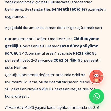
değerlendirmek için bazı uluslararası standartlar
belirlemiş. Bu standartlar,
persentil tabloları
üzerinden
uygulanıyor.
Aşağıdaki durumlarda uzman doktor görüşü almak şart:
Durum Persentil Değeri Önerilen Süre
Ciddi büyüme
geriliği
3. persentil altı Hemen
Orta düzey büyüme
sorunu
3-10. persentil arası 1 ay içinde
Fazla kilo
85.
persentil üstü 2-3 ay içinde
Obezite riski
95. persentil
üstü Hemen
Çocuğun persentil değerleri arasında ciddi bir
uyumsuzluk varsa, bu da önemli bir işaret. Mesela, boy
50. persentildeyken kilo 10. persentildeyse, doktor
kontrolü şart.
Persentil takibi
3 yaşına kadar aylık, sonrasında ise 3-6