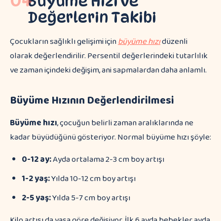
Büyüme Hızı ve
Değerlerin Takibi
Çocukların sağlıklı gelişimi için
büyüme hızı
düzenli
olarak değerlendirilir. Persentil değerlerindeki tutarlılık
ve zaman içindeki değişim, ani sapmalardan daha anlamlı.
Büyüme Hızının Değerlendirilmesi
Büyüme hızı
, çocuğun belirli zaman aralıklarında ne
kadar büyüdüğünü gösteriyor. Normal büyüme hızı şöyle:
0-12 ay:
Ayda ortalama 2-3 cm boy artışı
1-2 yaş:
Yılda 10-12 cm boy artışı
2-5 yaş:
Yılda 5-7 cm boy artışı
Kilo artışı da yaşa göre değişiyor. İlk 6 ayda bebekler ayda