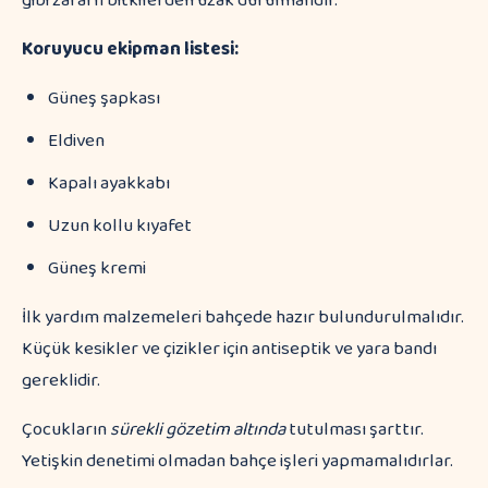
gibi zararlı bitkilerden uzak durulmalıdır.
Koruyucu ekipman listesi:
Güneş şapkası
Eldiven
Kapalı ayakkabı
Uzun kollu kıyafet
Güneş kremi
İlk yardım malzemeleri bahçede hazır bulundurulmalıdır.
Küçük kesikler ve çizikler için antiseptik ve yara bandı
gereklidir.
Çocukların
sürekli gözetim altında
tutulması şarttır.
Yetişkin denetimi olmadan bahçe işleri yapmamalıdırlar.