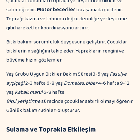
Çocuklar tohumları toprağa yerleştirirken dikkat ve
sabır öğrenir.
Motor beceriler
bu aşamada güçlenir.
Toprağı kazma ve tohumu doğru derinliğe yerleştirme
gibi hareketler koordinasyonu artırır.
Bitki bakımı sorumluluk duygusunu geliştirir. Çocuklar
bitkilerinin sağlığını takip eder. Yaprakların rengini ve
büyüme hızını gözlemler.
Yaş Grubu Uygun Bitkiler Bakım Süresi 3-5 yaş
Fasulye,
ayçiçeği
2-3 hafta 6-8 yaş
Domates, biber
4-6 hafta 9-12
yaş
Kabak, marul
6-8 hafta
Bitki yetiştirme
sürecinde çocuklar sabırlı olmayı öğrenir.
Günlük bakım rutinleri oluşturur.
Sulama ve Toprakla Etkileşim