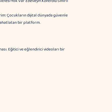
iltresi
Yok Var
Ebeveyn Kontrolü
Sınırlı
im: Çocukların dijital dünyada güvenle
rahatlatan bir platform.
sı. Eğitici ve eğlendirici videoları bir