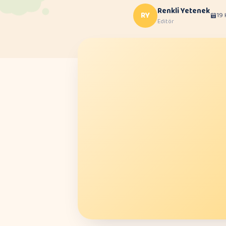
Renkli Yetenek
RY
19
Editör