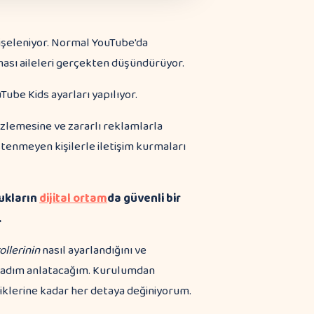
ndişeleniyor. Normal YouTube'da
kması aileleri gerçekten düşündürüyor.
izlemesine ve zararlı reklamlarla
tenmeyen kişilerle iletişim kurmaları
ukların
dijital ortam
da güvenli bir
.
llerinin
nasıl ayarlandığını ve
ım adım anlatacağım. Kurulumdan
lliklerine kadar her detaya değiniyorum.