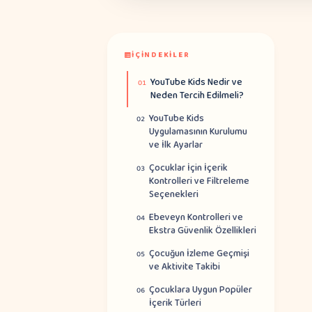
İÇINDEKILER
YouTube Kids Nedir ve
01
Neden Tercih Edilmeli?
YouTube Kids
02
Uygulamasının Kurulumu
ve İlk Ayarlar
Çocuklar İçin İçerik
03
Kontrolleri ve Filtreleme
Seçenekleri
Ebeveyn Kontrolleri ve
04
Ekstra Güvenlik Özellikleri
Çocuğun İzleme Geçmişi
05
ve Aktivite Takibi
Çocuklara Uygun Popüler
06
İçerik Türleri