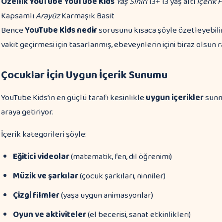
Özellik
YouTube
YouTube Kids
Yaş Sınırı
13+ 13 yaş altı
İçerik F
Kapsamlı
Arayüz
Karmaşık Basit
Bence
YouTube Kids nedir
sorusunu kısaca şöyle özetleyebilir
vakit geçirmesi için tasarlanmış, ebeveynlerin içini biraz olsun 
Çocuklar İçin Uygun İçerik Sunumu
YouTube Kids’in en güçlü tarafı kesinlikle
uygun içerikler
sunma
araya getiriyor.
İçerik kategorileri şöyle:
Eğitici videolar
(matematik, fen, dil öğrenimi)
Müzik ve şarkılar
(çocuk şarkıları, ninniler)
Çizgi filmler
(yaşa uygun animasyonlar)
Oyun ve aktiviteler
(el becerisi, sanat etkinlikleri)