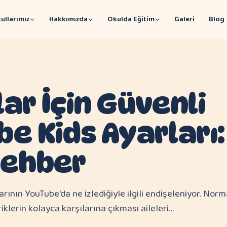
ullarımız
Hakkımızda
Okulda Eğitim
Galeri
Blog
ar İçin Güvenli
e Kids Ayarları:
Rehber
rının YouTube'da ne izlediğiyle ilgili endişeleniyor. Nor
iklerin kolayca karşılarına çıkması aileleri…