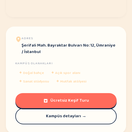
ADRES
Şerifali Mah. Bayraktar Bulvarı No: 12, Ümraniye
/ İstanbul
KAMPÜS OLANAKLARI
✦
Doğal bahçe
✦
Açık spor alanı
✦
Sanat stüdyosu
✦
Mutfak atölyesi
Ücretsiz Keşif Turu
Kampüs detayları →