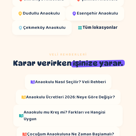
Dudullu
Anaokulu
Esenşehir
Anaokulu
Çekmeköy
Anaokulu
Tüm lokasyonlar
VELI REHBERLERI
Karar verirken
işinize yarar.
Anaokulu Nasıl Seçilir? Veli Rehberi
Anaokulu Ücretleri 2026: Neye Göre Değişir?
Anaokulu mu Kreş mi? Farkları ve Hangisi
Uygun
Çocuğum Anaokuluna Ne Zaman Başlamalı?