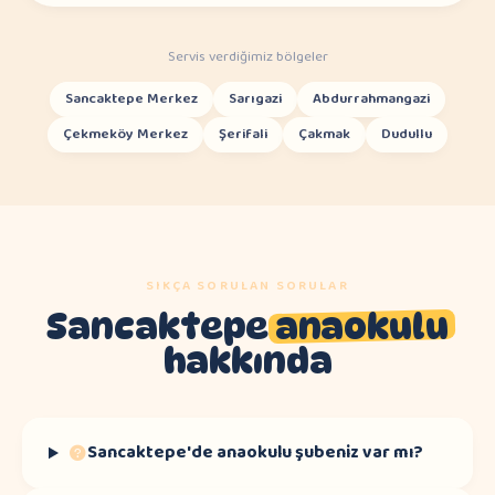
Servis verdiğimiz bölgeler
Sancaktepe Merkez
Sarıgazi
Abdurrahmangazi
Çekmeköy Merkez
Şerifali
Çakmak
Dudullu
SIKÇA SORULAN SORULAR
Sancaktepe
anaokulu
hakkında
Sancaktepe'de anaokulu şubeniz var mı?