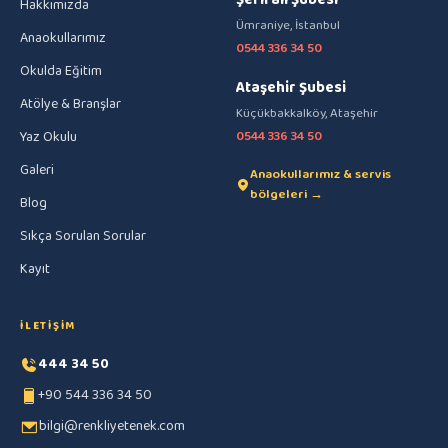
Şerifali Şubesi
Hakkımızda
Ümraniye, İstanbul
Anaokullarımız
0544 336 34 50
Okulda Eğitim
Ataşehir Şubesi
Atölye & Branşlar
Küçükbakkalköy, Ataşehir
Yaz Okulu
0544 336 34 50
Galeri
Anaokullarımız & servis
bölgeleri →
Blog
Sıkça Sorulan Sorular
Kayıt
İLETIŞIM
444 34 50
+90 544 336 34 50
bilgi@renkliyetenek.com