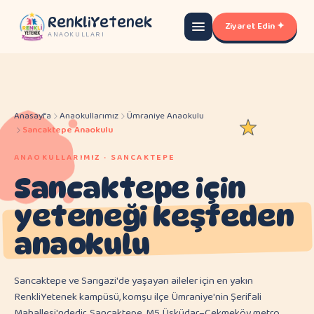
RenkliYetenek
Ziyaret Edin ✦
ANAOKULLARI
Anasayfa
Anaokullarımız
Ümraniye Anaokulu
Sancaktepe Anaokulu
ANAOKULLARIMIZ · SANCAKTEPE
Sancaktepe için
yeteneği keşfeden
anaokulu
Sancaktepe ve Sarıgazi'de yaşayan aileler için en yakın
RenkliYetenek kampüsü, komşu ilçe Ümraniye'nin Şerifali
Mahallesi'ndedir. Sancaktepe, M5 Üsküdar–Çekmeköy metro