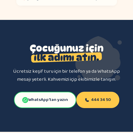
Çocuğunuz için
ilk adımı atın.
Ücretsiz keşif turu için bir telefon ya da WhatsApp
mesajı yeterli. Kahvemizi içip ekibimizle tanışın.
WhatsApp'tan yazın
444 34 50